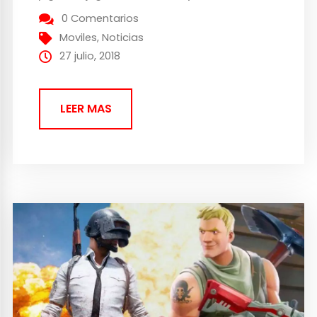
actualizaciones y desafíos periódicos.
0 Comentarios
Incluso ha traspasado las barreras del
Moviles
,
Noticias
juego y ha roto la cuarta pared o podría
27 julio, 2018
introducirse en...
LEER MAS