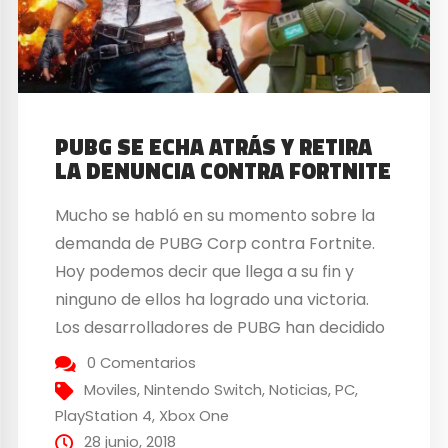
PUBG SE ECHA ATRÁS Y RETIRA
LA DENUNCIA CONTRA FORTNITE
Mucho se habló en su momento sobre la
demanda de PUBG Corp contra Fortnite.
Hoy podemos decir que llega a su fin y
ninguno de ellos ha logrado una victoria.
Los desarrolladores de PUBG han decidido
retirar la demanda, poniendo fin al asunto.
0 Comentarios
PUBG retira la denuncia contra Fortnite
Moviles
,
Nintendo Switch
,
Noticias
,
PC
,
Las acusaciones de PUBG empezaron
PlayStation 4
,
Xbox One
mucho...
28 junio, 2018