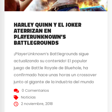
HARLEY QUINN Y EL JOKER
ATERRIZAN EN
PLAYERUNKNOWN’S
BATTLEGROUNDS
¡PlayerUnknown’s Battlegrounds sigue
actualizando su contenido! El popular
juego de Battle Royale de Bluehole, ha
confirmado hace unas horas un crossover
junto al gigante de la industria del mundo
del comic, DC Comics. En este sentido,
0 Comentarios
PUBG va a recibir contenido relacionado
Noticias
con la última película de Escuadrón
2 noviembre, 2018
Suicida, la cual ofrece a los jugadores...