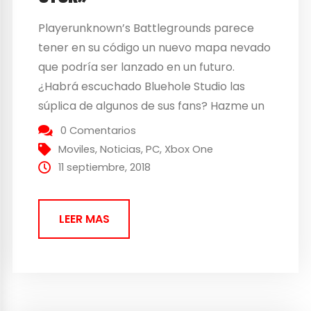
Playerunknown’s Battlegrounds parece
tener en su código un nuevo mapa nevado
que podría ser lanzado en un futuro.
¿Habrá escuchado Bluehole Studio las
súplica de algunos de sus fans? Hazme un
muñeco de nieve… en Playerunknown’s
0 Comentarios
Battlegrounds Parece que la
Moviles
,
Noticias
,
PC
,
Xbox One
desarrolladora tiene la intención de
11 septiembre, 2018
introducir pronto otro mapa. El rumor se
refuerza con los datos encontrados...
LEER MAS