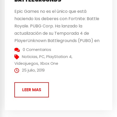
Epic Games no es el único que está
haciendo los deberes con Fortnite: Battle
Royale. PUBG Corp. Ha lanzado la
actualización de su Temporada 4 de
PlayerUnknown Battlegrounds (PUBG) en
PC, que introduce grandes cambios:
0 Comentarios
Mapas, pase de batalla, misiones,
Noticias
,
PC
,
PlayStation 4
,
recompensas… Los cambios más
Videojuegos
,
Xbox One
relevantes llegan para el mapa Erangel,
25 julio, 2019
que ha recibido una revisión...
LEER MAS