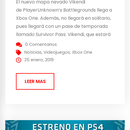
El nuevo mapa nevado Vikendi
de PlayerUnknown’s Battlegrounds llega a
Xbox One. Además, no llegará en solitario,
pues llegará con un pase de temporada
llamado Survivor Pass: Vikendi, que estará
disponible el 2 de abril de 2019. Battle
0 Comentarios
Royale en plena nieve PlayerUnknown’s
Noticias
,
Videojuegos
,
Xbox One
Battlegrounds sigue su andadura en Xbox
25 enero, 2019
One con un nuevo mapa, Vikendi, así
como...
LEER MAS