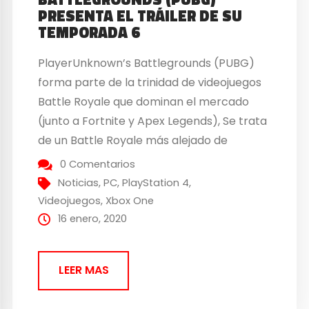
PRESENTA EL TRÁILER DE SU
TEMPORADA 6
PlayerUnknown’s Battlegrounds (PUBG)
forma parte de la trinidad de videojuegos
Battle Royale que dominan el mercado
(junto a Fortnite y Apex Legends), Se trata
de un Battle Royale más alejado de
la fantasia y centrado en un gameplay
0 Comentarios
más táctico y realista. Al igual que sus
Noticias
,
PC
,
PlayStation 4
,
compañeros, ha ido sumando
Videojuegos
,
Xbox One
Temporadas, añadiendo contenido,
16 enero, 2020
realizando cambios… Sin embargo, el...
LEER MAS