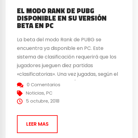
EL MODO RANK DE PUBG
DISPONIBLE EN SU VERSIÓN
BETA EN PC
La beta del modo Rank de PUBG se
encuentra ya disponible en PC. Este
sistema de clasificación requerirá que los
jugadores jueguen diez partidas
«clasificatorias». Una vez jugadas, según el
porcentaje de victorias/derrotas y las
0 Comentarios
bajas, cada jugador será asignado a una de
Noticias
,
PC
las ocho divisiones disponibles. Vamos a
5 octubre, 2018
entrar en detalles. Intenta llegar a...
LEER MAS