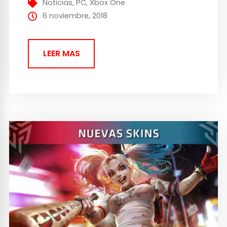
Noticias
,
PC
,
Xbox One
juego. Os dejamos con el tráiler a
6 noviembre, 2018
continuación. En...
LEER MAS