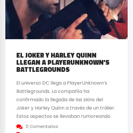
EL JOKER Y HARLEY QUINN
LLEGAN A PLAYERUNKNOWN’S
BATTLEGROUNDS
El universo DC llega a PlayerUnknown’s
Battlegrounds. La compañía ha
confirmado la llegada de las skins del
Joker y Harley Quinn a través de un tráiler.
Estos aspectos se llevaban rumoreando
un tiempo, y la verdad que este crossover
0 Comentarios
queda muy bien dentro del universo del