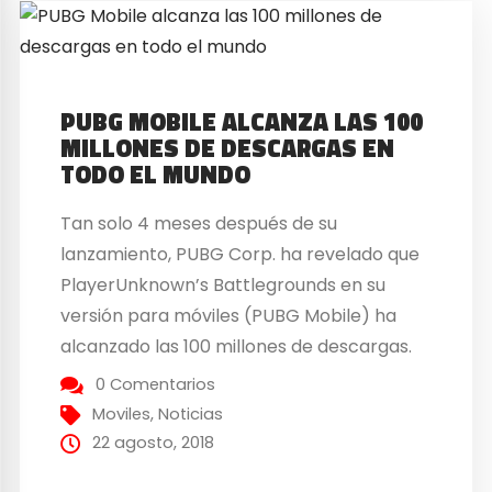
PUBG MOBILE ALCANZA LAS 100
MILLONES DE DESCARGAS EN
TODO EL MUNDO
Tan solo 4 meses después de su
lanzamiento, PUBG Corp. ha revelado que
PlayerUnknown’s Battlegrounds en su
versión para móviles (PUBG Mobile) ha
alcanzado las 100 millones de descargas.
Una cifra que demuestra el fenómeno que
0 Comentarios
está causando y su clamoroso éxito no
Moviles
,
Noticias
solo en PC, si no también en dispositivos
22 agosto, 2018
móviles. PUBG Mobile alcanza...