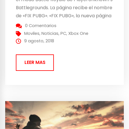
Battlegrounds. La página recibe el nombre
de «FIX PUBG». «FIX PUBG», la nueva página
web de Bluehole Studio para mejorar el
0 Comentarios
modo Battle Royale «FIX PUBG», es el
Moviles
,
Noticias
,
PC
,
Xbox One
nombre que recibe la nueva campaña
9 agosto, 2018
iniciada...
LEER MAS