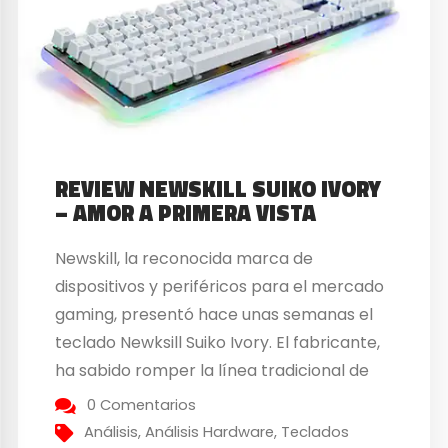
REVIEW NEWSKILL SUIKO IVORY
– AMOR A PRIMERA VISTA
Newskill, la reconocida marca de
dispositivos y periféricos para el mercado
gaming, presentó hace unas semanas el
teclado Newksill Suiko Ivory. El fabricante,
ha sabido romper la línea tradicional de
diseño al que estábamos acostumbrados
0 Comentarios
en los teclados gaming, y nos ofrece un
Análisis
,
Análisis Hardware
,
Teclados