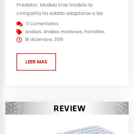
Predator. Modelo tras modelo la
compañía ha sabido adaptarse a las
nuevas tecnologías y dar siempre al
0 Comentarios
usuario un producto de buena calidad,
Análisis
,
Análisis Hardware
,
Portátiles
aunque no siempre vaya reñida al precio.
18 diciembre, 2019
Como habéis comprobado a lo largo de...
LEER MAS