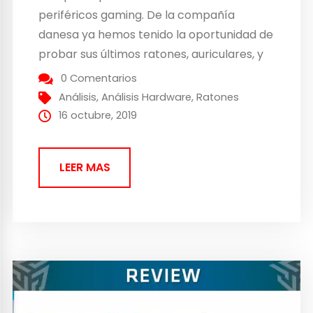
periféricos gaming. De la compañía
danesa ya hemos tenido la oportunidad de
probar sus últimos ratones, auriculares, y
ahora ha llegado a nuestras manos el
0 Comentarios
SteelSeries Rival 710, uno de los modelos
Análisis
,
Análisis Hardware
,
Ratones
más destacados dentro la gama de
16 octubre, 2019
ratones ‘Rival’ de la compañía....
LEER MAS