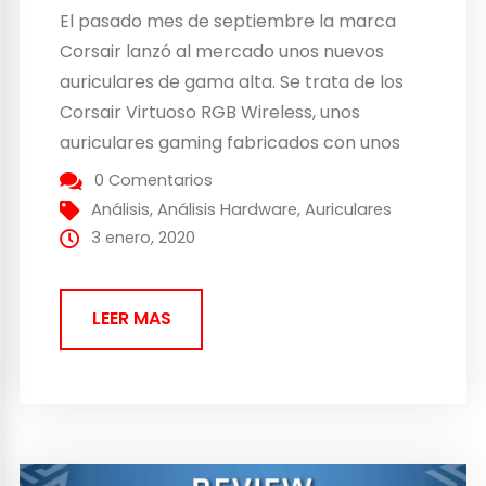
El pasado mes de septiembre la marca
Corsair lanzó al mercado unos nuevos
auriculares de gama alta. Se trata de los
Corsair Virtuoso RGB Wireless, unos
auriculares gaming fabricados con unos
materiales de excelente calidad, alta
0 Comentarios
conectividad y con unas especificaciones
Análisis
,
Análisis Hardware
,
Auriculares
sonoras muy interesantes. Después de
3 enero, 2020
haberlos probado durante varias
semanas, ha llegado el momento...
LEER MAS