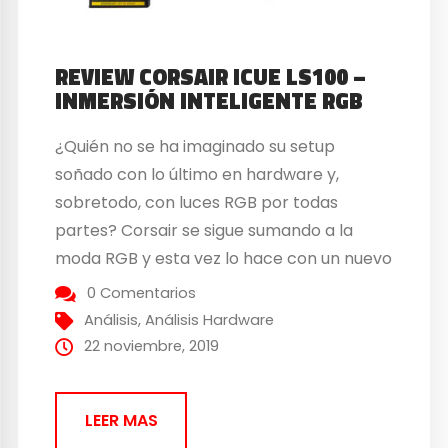
REVIEW CORSAIR ICUE LS100 –
INMERSIÓN INTELIGENTE RGB
¿Quién no se ha imaginado su setup
soñado con lo último en hardware y,
sobretodo, con luces RGB por todas
partes? Corsair se sigue sumando a la
moda RGB y esta vez lo hace con un nuevo
lanzamiento de luces LED inteligentes. Las
0 Comentarios
tiras Corsair iCUE LS100 se sincronizan con
Análisis
,
Análisis Hardware
nuestro sistema, videojuegos y contenido...
22 noviembre, 2019
LEER MAS