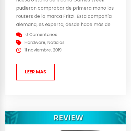
pudieron comprobar de primera mano los
routers de la marca Fritz!. Esta compañía
alemana, es experta, desde hace más de
30 años, en la producción de routers
0 Comentarios
inalámbricos, repetidores WiFi y
Hardware
,
Noticias
adaptadores PLC, y en la publicación de
11 noviembre, 2019
hoy vamos a hablaros de...
LEER MAS