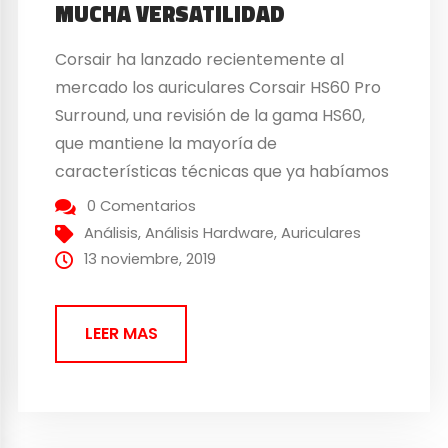
MUCHA VERSATILIDAD
Corsair ha lanzado recientemente al
mercado los auriculares Corsair HS60 Pro
Surround, una revisión de la gama HS60,
que mantiene la mayoría de
características técnicas que ya habíamos
visto anteriormente. Estos nuevos
0 Comentarios
auriculares de Corsair parecen ofrecer
Análisis
,
Análisis Hardware
,
Auriculares
calidad y una buena experiencia de sonido,
13 noviembre, 2019
al igual que versatilidad en términos de
conexión. Tras haberlos probado...
LEER MAS