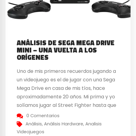
ANÁLISIS DE SEGA MEGA DRIVE
MINI – UNA VUELTA A LOS
ORÍGENES
Uno de mis primeros recuerdos jugando a
un videojuego es el de jugar con una Sega
Mega Drive en casa de mis tíos, hace
aproximadamente 20 años. Mi prima y yo
solíamos jugar al Street Fighter hasta que
un día, por un pequeño accidente, un tirón
0 Comentarios
de cable ocasionó que aquella mítica
Análisis
,
Análisis Hardware
,
Analisis
consola de Sega...
Videojuegos