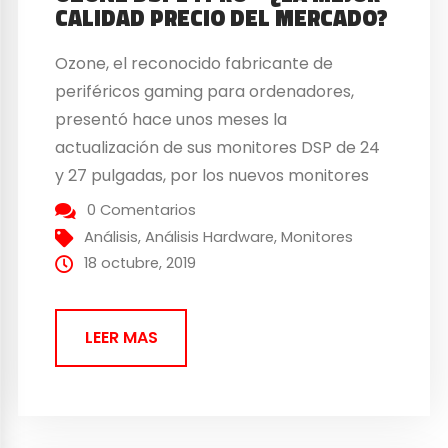
CALIDAD PRECIO DEL MERCADO?
Ozone, el reconocido fabricante de
periféricos gaming para ordenadores,
presentó hace unos meses la
actualización de sus monitores DSP de 24
y 27 pulgadas, por los nuevos monitores
Ozone DSP Pro. Esta actualización, integra
0 Comentarios
en su interior ligeras novedades con
Análisis
,
Análisis Hardware
,
Monitores
respecto al modelo anterior, pero sigue
18 octubre, 2019
manteniendo especificaciones muy
solicitadas por muchos usuarios y
LEER MAS
jugadores....