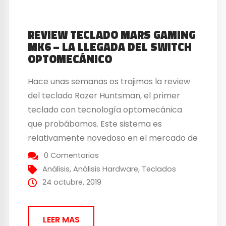
REVIEW TECLADO MARS GAMING
MK6 – LA LLEGADA DEL SWITCH
OPTOMECÁNICO
Hace unas semanas os trajimos la review
del teclado Razer Huntsman, el primer
teclado con tecnología optomecánica
que probábamos. Este sistema es
relativamente novedoso en el mercado de
periféricos en España, y muy pocos
0 Comentarios
teclados lo incorporan, al menos de
Análisis
,
Análisis Hardware
,
Teclados
momento. En este sentido, la compañía
24 octubre, 2019
Mars Gaming, ha querido aprovechar para
incorporar esta tecnología...
LEER MAS