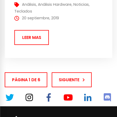
hardware el nuevo Logitech G513 Carbon,
Análisis
,
Análisis Hardware
,
Noticias
,
un nuevo teclado de la compañía,
Teclados
dispuesto a romper algunos esquemas
20 septiembre, 2019
gracias a...
LEER MAS
PÁGINA 1 DE 6
SIGUIENTE