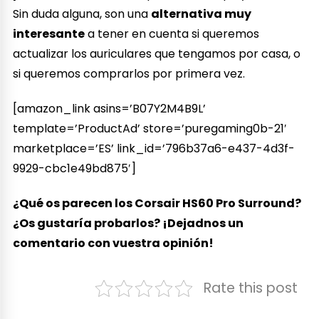
Sin duda alguna, son una
alternativa muy
interesante
a tener en cuenta si queremos
actualizar los auriculares que tengamos por casa, o
si queremos comprarlos por primera vez.
[amazon_link asins=’B07Y2M4B9L’
template=’ProductAd’ store=’puregaming0b-21′
marketplace=’ES’ link_id=’796b37a6-e437-4d3f-
9929-cbc1e49bd875′]
¿Qué os parecen los Corsair HS60 Pro Surround?
¿Os gustaría probarlos? ¡Dejadnos un
comentario con vuestra opinión!
Rate this post