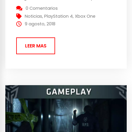
anunciaros que Rockstar Games ha
0 Comentarios
presentado el primer gameplay de Red
Noticias
,
PlayStation 4
,
Xbox One
Dead Redemption 2! Gameplay de Red
9 agosto, 2018
Dead Redemption 2 Desde que...
LEER MAS