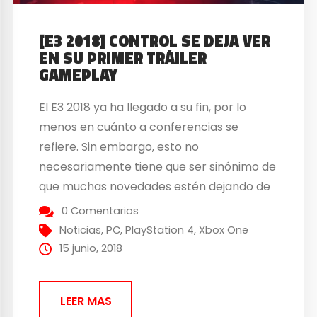
[E3 2018] CONTROL SE DEJA VER
EN SU PRIMER TRÁILER
GAMEPLAY
El E3 2018 ya ha llegado a su fin, por lo
menos en cuánto a conferencias se
refiere. Sin embargo, esto no
necesariamente tiene que ser sinónimo de
que muchas novedades estén dejando de
salir a la luz… Vamos, ¡ni mucho menos!
0 Comentarios
505 Games y Remedy Studios dieron la
Noticias
,
PC
,
PlayStation 4
,
Xbox One
sorpresa durante la conferencia de Sony
15 junio, 2018
con el anuncio de...
LEER MAS