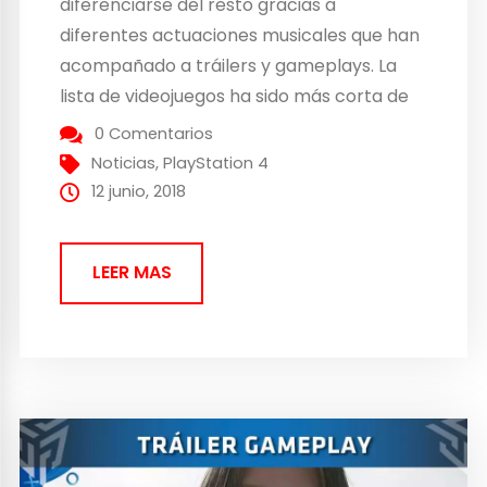
diferenciarse del resto gracias a
diferentes actuaciones musicales que han
acompañado a tráilers y gameplays. La
lista de videojuegos ha sido más corta de
lo que muchos esperaban, aunque en
0 Comentarios
absoluto ha decepcionado. Sony presenta
Noticias
,
PlayStation 4
un nuevo gameplay de Ghost of Tsushima
12 junio, 2018
Ya habíamos visto un tráiler e imágenes
antes,...
LEER MAS