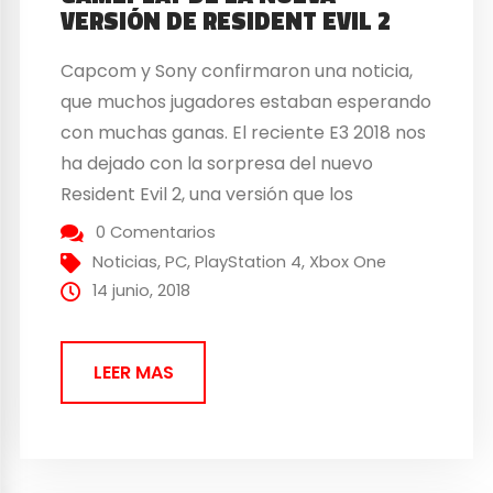
VERSIÓN DE RESIDENT EVIL 2
Capcom y Sony confirmaron una noticia,
que muchos jugadores estaban esperando
con muchas ganas. El reciente E3 2018 nos
ha dejado con la sorpresa del nuevo
Resident Evil 2, una versión que los
seguidores de la famosa saga de zombies
0 Comentarios
llevan esperando con muchísimas ganas
Noticias
,
PC
,
PlayStation 4
,
Xbox One
desde hace años. Para aprovechar la
14 junio, 2018
ocasión, Capcom ha decidido mostrar...
LEER MAS