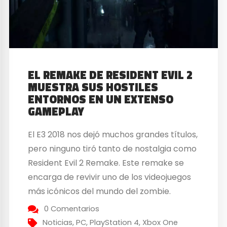
EL REMAKE DE RESIDENT EVIL 2
MUESTRA SUS HOSTILES
ENTORNOS EN UN EXTENSO
GAMEPLAY
El E3 2018 nos dejó muchos grandes títulos,
pero ninguno tiró tanto de nostalgia como
Resident Evil 2 Remake. Este remake se
encarga de revivir uno de los videojuegos
más icónicos del mundo del zombie.
Hemos recibido bastante información,
0 Comentarios
pero ya sabéis que un gameplay vale más
Noticias
,
PC
,
PlayStation 4
,
Xbox One