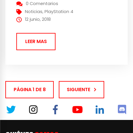
resto de presentaciones que está
0 Comentarios
habiendo y quedan por haber en esta feria
Noticias
,
PlayStation 4
de Los Ángeles, así que os dejamos el
12 junio, 2018
enlace al directo para que lo...
LEER MAS
PÁGINA 1 DE 8
SIGUIENTE