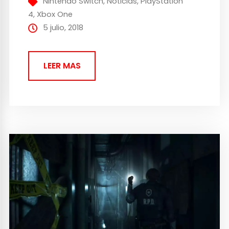
Nintendo Switch
,
Noticias
,
PlayStation
personajes a nuestra elección, Alexios...
4
,
Xbox One
5 julio, 2018
LEER MAS