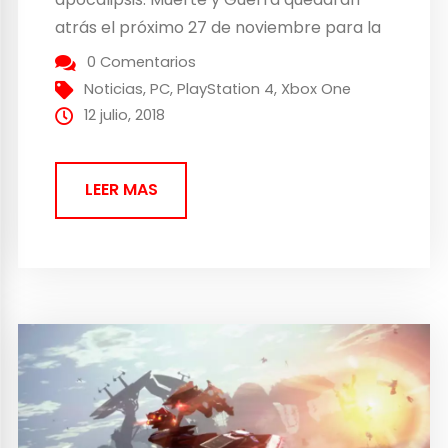
atrás el próximo 27 de noviembre para la
aparición de Furia, que se abrirá paso a
0 Comentarios
golpe de látigo (y eso que va en tacones,
Noticias
,
PC
,
PlayStation 4
,
Xbox One
lo que...
12 julio, 2018
LEER MAS