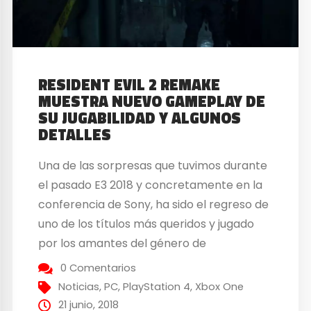
RESIDENT EVIL 2 REMAKE
MUESTRA NUEVO GAMEPLAY DE
SU JUGABILIDAD Y ALGUNOS
DETALLES
Una de las sorpresas que tuvimos durante
el pasado E3 2018 y concretamente en la
conferencia de Sony, ha sido el regreso de
uno de los títulos más queridos y jugado
por los amantes del género de
supervivencia y terror… Resident Evil 2
0 Comentarios
Remake nos mostró durante esta
Noticias
,
PC
,
PlayStation 4
,
Xbox One
conferencia su tráiler de presentación y
21 junio, 2018