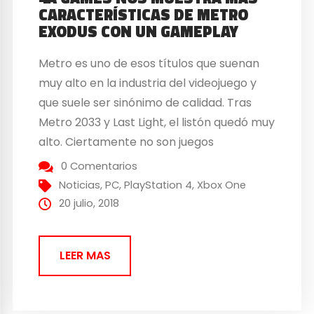
CARACTERÍSTICAS DE METRO
EXODUS CON UN GAMEPLAY
Metro es uno de esos títulos que suenan
muy alto en la industria del videojuego y
que suele ser sinónimo de calidad. Tras
Metro 2033 y Last Light, el listón quedó muy
alto. Ciertamente no son juegos
para todos los públicos: La sensación
0 Comentarios
constante de claustrofobia, tensión y los
Noticias
,
PC
,
PlayStation 4
,
Xbox One
fuertes factores shooter y survival-horror
20 julio, 2018
hacen de Metro...
LEER MAS