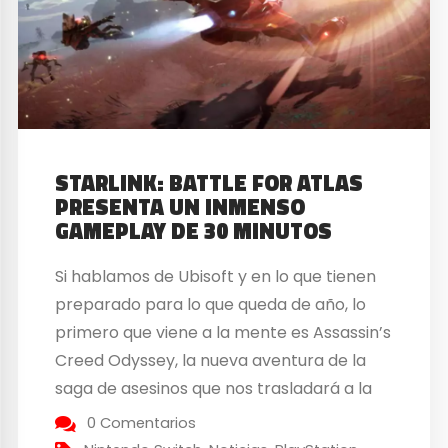
STARLINK: BATTLE FOR ATLAS
PRESENTA UN INMENSO
GAMEPLAY DE 30 MINUTOS
Si hablamos de Ubisoft y en lo que tienen
preparado para lo que queda de año, lo
primero que viene a la mente es Assassin’s
Creed Odyssey, la nueva aventura de la
saga de asesinos que nos trasladará a la
antigua Grecia y cuenta con la
0 Comentarios
particularidad de poder utilizar dos