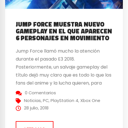
JUMP FORCE MUESTRA NUEVO
GAMEPLAY EN EL QUE APARECEN
6 PERSONAJES EN MOVIMIENTO
Jump Force llamó mucho la atención
durante el pasado E3 2018.
Posteriormente, un salvaje gameplay del
título dejó muy claro que es todo lo que los
fans del anime y la lucha quieren, para
confirmar posteriormente que, tanto
0 Comentarios
Yagami Light como Ryuk, de Death Note,
Noticias
,
PC
,
PlayStation 4
,
Xbox One
no serían personajes jugables si no
28 julio, 2018
conductores de la historia...