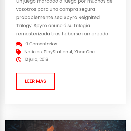
Un juego marcado a fuego por muchos de
vosotros para una compra segura
probablemente sea Spyro Reignited
Trilogy. Spyro anunció su trilogía
remasterizada tras haberse rumoreado
bastante, mucho más tras la salida de la N.
0 Comentarios
Sane Trilogy de Crash Bandicoot. Spyro
Noticias
,
PlayStation 4
,
Xbox One
Reignited Trilogy se lanzará al mercado el
12 julio, 2018
próximo 21 de septiembre y las
afortunadas...
LEER MAS