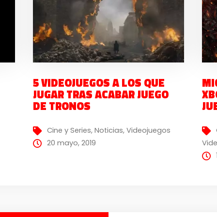
5 VIDEOJUEGOS A LOS QUE
MI
JUGAR TRAS ACABAR JUEGO
XB
DE TRONOS
JU
Cine y Series
,
Noticias
,
Videojuegos
20 mayo, 2019
Vid