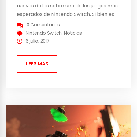
nuevos datos sobre uno de los juegos más
esperados de Nintendo Switch. Si bien es
cierto que la compañía ha dado una visión
0 Comentarios
general de muchas características que la
Nintendo Switch
,
Noticias
empresa ya había revelado con
6 julio, 2017
anterioridad, ha...
LEER MAS