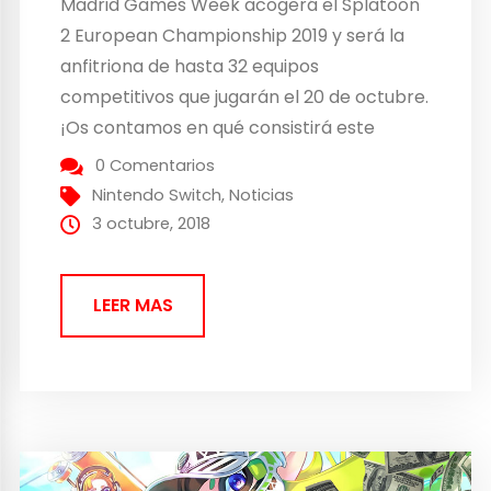
Madrid Games Week acogerá el Splatoon
2 European Championship 2019 y será la
anfitriona de hasta 32 equipos
competitivos que jugarán el 20 de octubre.
¡Os contamos en qué consistirá este
torneo! Splatoon 2 European
0 Comentarios
Championship 2019 – Una batalla muy
Nintendo Switch
,
Noticias
colorida ¡Las armas ya están listas! Desde
3 octubre, 2018
hoy mismo se abren las preinscripciones
del torneo...
LEER MAS