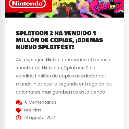
SPLATOON 2 HA VENDIDO 1
MILLÓN DE COPIAS, ¡ADEMAS
NUEVO SPLATFEST!
Así es, según Nintendo America el famoso
shooter de Nintendo, Splatoon 2 ha
vendido 1 millón de copias alrededor del
mundo. Y es que la segunda entrega de los
calamares mas gamberros esta siendo
todo un éxito. Según los informes se han
0 Comentarios
realizado ya más de 400 millones de
Noticias
batallas online con Inklings de todo el...
18 agosto, 2017