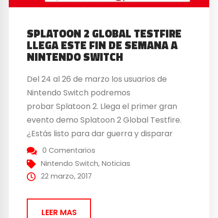
SPLATOON 2 GLOBAL TESTFIRE
LLEGA ESTE FIN DE SEMANA A
NINTENDO SWITCH
Del 24 al 26 de marzo los usuarios de
Nintendo Switch podremos
probar Splatoon 2. Llega el primer gran
evento demo Splatoon 2 Global Testfire.
¿Estás listo para dar guerra y disparar
mucha tinta? Splatoon 2 Global Testfire
0 Comentarios
llega este fin de semana Durante este fin
Nintendo Switch
,
Noticias
de semana podremos disfrutar en equipos
22 marzo, 2017
de cuatro jugadores con conexión online
de...
LEER MAS