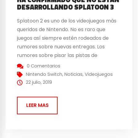
DESARROLLANDO SPLATOON 3
Splatoon 2 es uno de los videojuegos más
queridos de Nintendo. No es raro que
juegos así siempre estén rodeados de
rumores sobre nuevas entregas. Los
rumores sobre pisar las pistas de
enfrentamiento en un Splatoon 3 parece
0 Comentarios
que se han topado con un muro llamado:
Nintendo Switch
,
Noticias
,
Videojuegos
Nintendo. Hisashi Nogami, productor
22 julio, 2019
de Splatoon, ha aclarado que no están...
LEER MAS