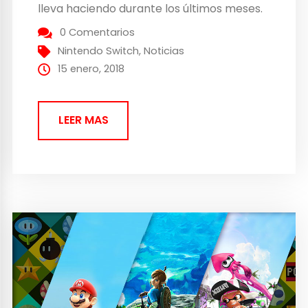
lleva haciendo durante los últimos meses.
En relación a sus juegos, podríamos decir
0 Comentarios
que Super Mario Odyssey y The Legend of
Nintendo Switch
,
Noticias
Zelda: Breath of the Wild están liderando...
15 enero, 2018
LEER MAS