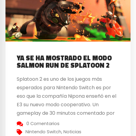
YA SE HA MOSTRADO EL MODO
SALMON RUN DE SPLATOON 2
Splatoon 2 es uno de los juegos más
esperados para Nintendo Switch es por
eso que la compañía Nipona enseñó en el
E3 su nuevo modo cooperativo. Un
gameplay de 30 minutos comentado por
los propios desarrolladores. Un equipo de
0 Comentarios
4 jugadores tendrán que enfrentarse a
Nintendo Switch
,
Noticias