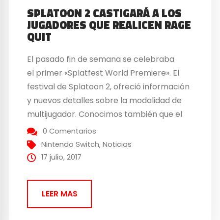
SPLATOON 2 CASTIGARÁ A LOS
JUGADORES QUE REALICEN RAGE
QUIT
El pasado fin de semana se celebraba
el primer «Splatfest World Premiere». El
festival de Splatoon 2, ofreció información
y nuevos detalles sobre la modalidad de
multijugador. Conocimos también que el
«helado» fue el ganador de esta primera
0 Comentarios
competición en la que se enfrentaba a la
Nintendo Switch
,
Noticias
«tarta«. Una de las novedades que se
17 julio, 2017
anunció fue que...
LEER MAS