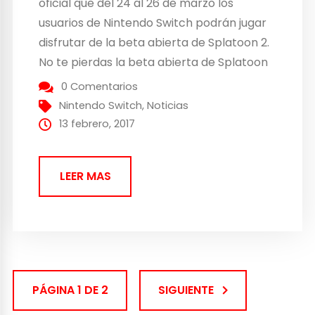
oficial que del 24 al 26 de marzo los
usuarios de Nintendo Switch podrán jugar
disfrutar de la beta abierta de Splatoon 2.
No te pierdas la beta abierta de Splatoon
2 Si eres uno de los afortunados en
0 Comentarios
hacerte con la nueva Nintendo Switch,
Nintendo Switch
,
Noticias
estás de enhorabuena. Global
13 febrero, 2017
Testfire dará la oportunidad...
LEER MAS
PÁGINA 1 DE 2
SIGUIENTE