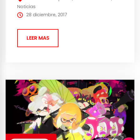
pasado mes de marzo,...
Noticias
28 diciembre, 2017
LEER MAS