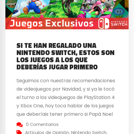
SI TE HAN REGALADO UNA
NINTENDO SWITCH, ESTOS SON
LOS JUEGOS A LOS QUE
DEBERÍAS JUGAR PRIMERO
Seguimos con nuestras recomendaciones
de videojuegos por Navidad, y si ya le tocó
el turno a los videojuegos de PlayStation 4
y Xbox One, hoy toca hablar de los juegos
que deberíais tener primero si Papá Noel
os ha traído una Nintendo Switch estas
0 Comentarios
Navidades. Desde que llegó al mercado el
Artículos de Opinión
,
Nintendo Switch
,