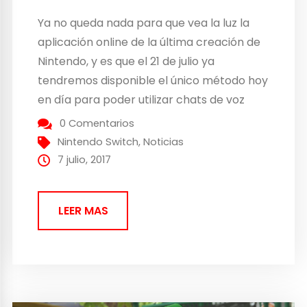
Ya no queda nada para que vea la luz la
aplicación online de la última creación de
Nintendo, y es que el 21 de julio ya
tendremos disponible el único método hoy
en día para poder utilizar chats de voz
durante las partidas online en la Nintendo
0 Comentarios
Switch. La plataforma online de la consola
Nintendo Switch
,
Noticias
estará...
7 julio, 2017
LEER MAS