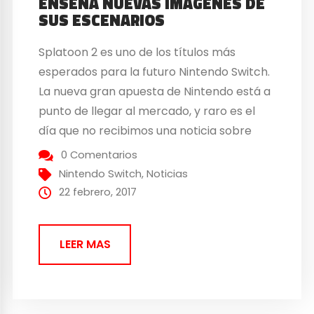
ENSEÑA NUEVAS IMÁGENES DE
SUS ESCENARIOS
Splatoon 2 es uno de los títulos más
esperados para la futuro Nintendo Switch.
La nueva gran apuesta de Nintendo está a
punto de llegar al mercado, y raro es el
día que no recibimos una noticia sobre
ella, o sobre sus videojuegos. Nintendo
0 Comentarios
distribuye nuevas capturas de los
Nintendo Switch
,
Noticias
escenarios que tendrá Splatoon 2 Ya...
22 febrero, 2017
LEER MAS