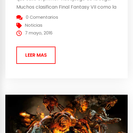
Muchos clasifican Final Fantasy VII como la
mejor entrega de la saga, ya que
0 Comentarios
revolucionó el universo Final Fantasy pero
Noticias
si el primero no hubiera tenido éxito,...
7 mayo, 2016
LEER MAS