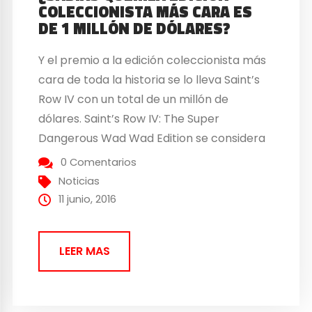
COLECCIONISTA MÁS CARA ES
DE 1 MILLÓN DE DÓLARES?
Y el premio a la edición coleccionista más
cara de toda la historia se lo lleva Saint’s
Row IV con un total de un millón de
dólares. Saint’s Row IV: The Super
Dangerous Wad Wad Edition se considera
como la edición más loca y exagerada de
0 Comentarios
la historia. Esta entrega que fue estrenada
Noticias
en 2013...
11 junio, 2016
LEER MAS