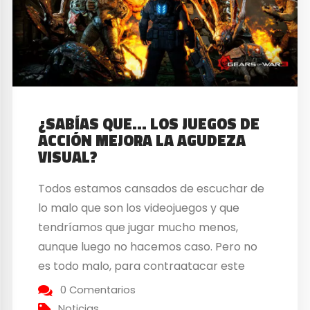
¿SABÍAS QUE… LOS JUEGOS DE
ACCIÓN MEJORA LA AGUDEZA
VISUAL?
Todos estamos cansados de escuchar de
lo malo que son los videojuegos y que
tendríamos que jugar mucho menos,
aunque luego no hacemos caso. Pero no
es todo malo, para contraatacar este
dicho popular tenéis que saber que no son
0 Comentarios
tan malos como se pintan, de hecho,
Noticias