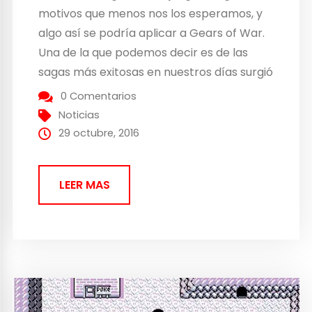
motivos que menos nos los esperamos, y
algo así se podría aplicar a Gears of War.
Una de la que podemos decir es de las
sagas más exitosas en nuestros días surgió
de un juego condenando al fracaso.
0 Comentarios
Hablamos de Unreal Warfare, o más
Noticias
conocido como...
29 octubre, 2016
LEER MAS