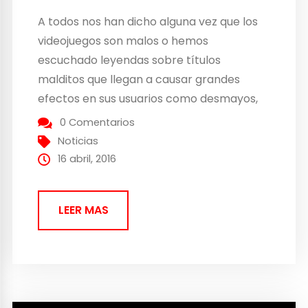
A todos nos han dicho alguna vez que los
videojuegos son malos o hemos
escuchado leyendas sobre títulos
malditos que llegan a causar grandes
efectos en sus usuarios como desmayos,
epilepsia o incluso la muerte. Quizá todas
0 Comentarios
estas leyendas surgieron a partir de
Noticias
Polybius. Según cuentan las leyendas,
16 abril, 2016
debido a que no contamos con ninguna...
LEER MAS