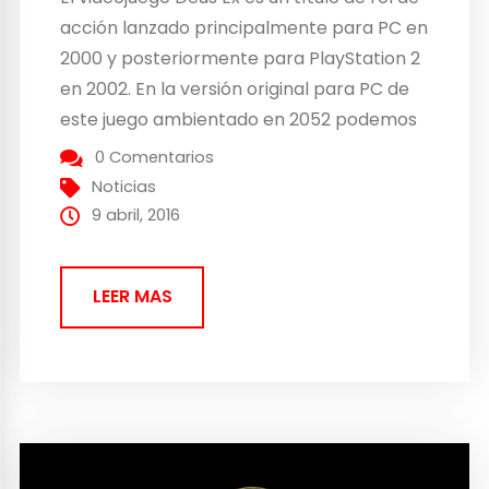
acción lanzado principalmente para PC en
2000 y posteriormente para PlayStation 2
en 2002. En la versión original para PC de
este juego ambientado en 2052 podemos
ver diferentes paisajes donde se ve el
0 Comentarios
horizonte de Nueva York, sin embargo en
Noticias
esta silueta no aparecen las...
9 abril, 2016
LEER MAS