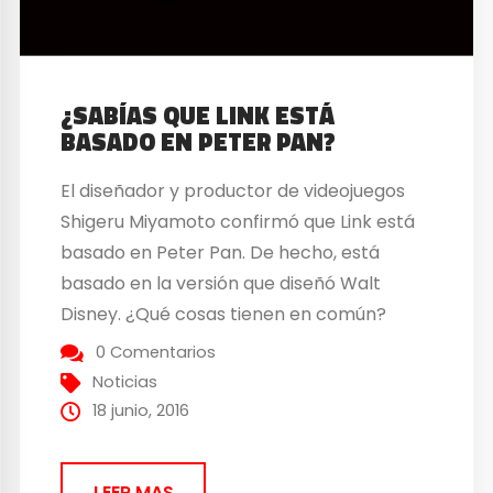
¿SABÍAS QUE LINK ESTÁ
BASADO EN PETER PAN?
El diseñador y productor de videojuegos
Shigeru Miyamoto confirmó que Link está
basado en Peter Pan. De hecho, está
basado en la versión que diseñó Walt
Disney. ¿Qué cosas tienen en común?
Ambos visten de verde, ninguno tiene
0 Comentarios
padres y ambos tienen las orejas
Noticias
puntiagudas. Además tienen más o menos
18 junio, 2016
la misma edad, son adolescentes,...
LEER MAS