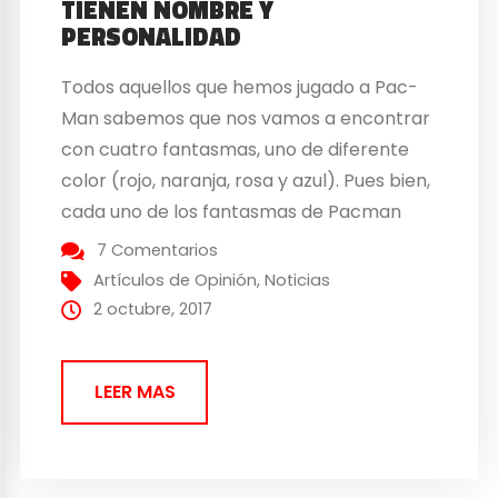
TIENEN NOMBRE Y
PERSONALIDAD
Todos aquellos que hemos jugado a Pac-
Man sabemos que nos vamos a encontrar
con cuatro fantasmas, uno de diferente
color (rojo, naranja, rosa y azul). Pues bien,
cada uno de los fantasmas de Pacman
tiene una personalidad diferente. Los
7 Comentarios
fantasmas de Pacman, sus nombres y sus
Artículos de Opinión
,
Noticias
personalidades Al contrario de lo que
2 octubre, 2017
muchos pensamos, los fantasmas...
LEER MAS