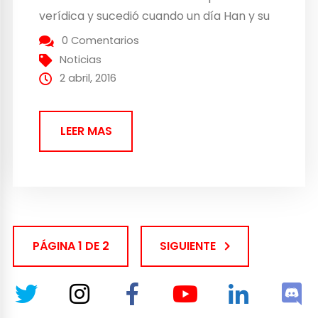
verídica y sucedió cuando un día Han y su
hermana se encontraban en el bosque,
0 Comentarios
cuando de repente y sin darse cuenta se
Noticias
adentraron en territorio...
2 abril, 2016
LEER MAS
PÁGINA 1 DE 2
SIGUIENTE