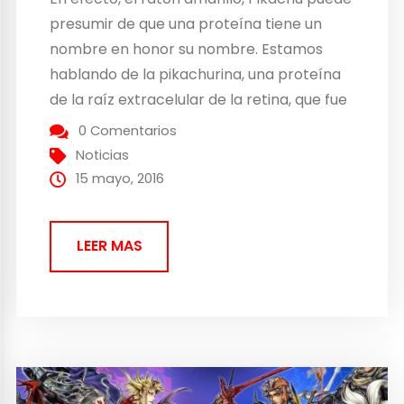
presumir de que una proteína tiene un
nombre en honor su nombre. Estamos
hablando de la pikachurina, una proteína
de la raíz extracelular de la retina, que fue
descubierta en 2008 por los científicos de
0 Comentarios
la universidad de Osaka. El motivo de tal
Noticias
nombre recae en que tal...
15 mayo, 2016
LEER MAS