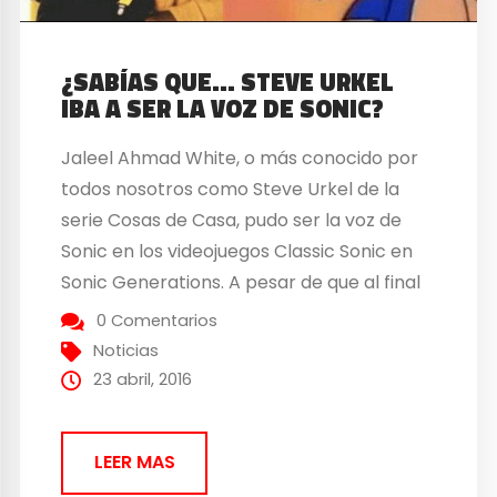
¿SABÍAS QUE… STEVE URKEL
IBA A SER LA VOZ DE SONIC?
Jaleel Ahmad White, o más conocido por
todos nosotros como Steve Urkel de la
serie Cosas de Casa, pudo ser la voz de
Sonic en los videojuegos Classic Sonic en
Sonic Generations. A pesar de que al final
no pudo serlo, todo esto viene porque el
0 Comentarios
actor ya había participado como actor de
Noticias
doblaje en...
23 abril, 2016
LEER MAS