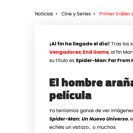
Noticias
Cine y Series
Primer tráile
¡Al fin ha llegado el día!
Tras los s
Vengadores: End Game
, al fin M
su título es
Spider-Man: Far From
El hombre araña
película
Ya teníamos ganas de ver imágenes o
Spider-Man: Un Nuevo Universo
, 
echéis un vistazo… o muchos: