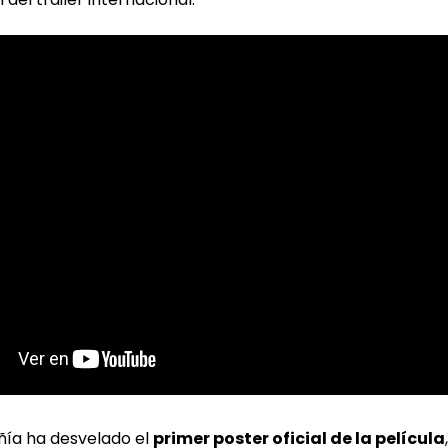
ñía ha desvelado el
primer poster oficial de la película