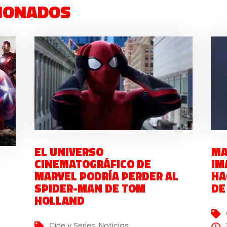
IONADOS
EL UNIVERSO
MA
CINEMATOGRÁFICO DE
IM
MARVEL PODRÍA PERDER AL
HA
SPIDER-MAN DE TOM
DE
HOLLAND
Cine y Series
,
Noticias