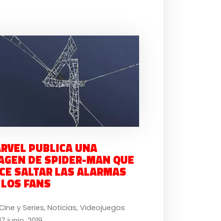
RVEL PUBLICA UNA
AGEN DE SPIDER-MAN QUE
CE SALTAR LAS ALARMAS
 LOS FANS
Cine y Series
,
Noticias
,
Videojuegos
17 junio, 2019