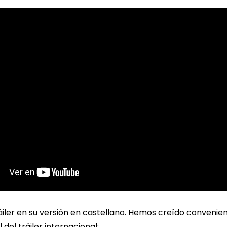
iler en su versión en castellano. Hemos creído convenien
del tráiler internacional: