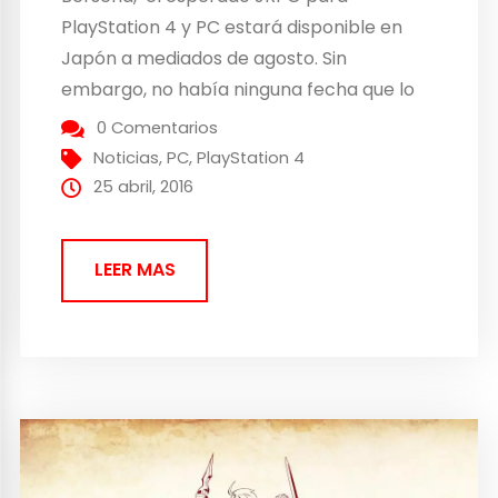
PlayStation 4 y PC estará disponible en
Japón a mediados de agosto. Sin
embargo, no había ninguna fecha que lo
situase en el mercado europeo o
0 Comentarios
americano. Pero hoy hemos conocido que
Noticias
,
PC
,
PlayStation 4
este nuevo título de Bandai Namco pisará
25 abril, 2016
el viejo y el nuevo...
LEER MAS