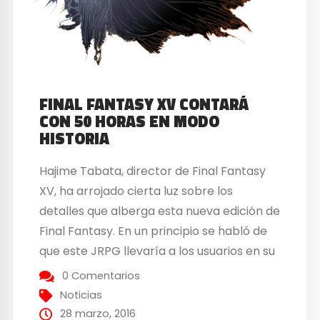
FINAL FANTASY XV CONTARÁ
CON 50 HORAS EN MODO
HISTORIA
Hajime Tabata, director de Final Fantasy
XV, ha arrojado cierta luz sobre los
detalles que alberga esta nueva edición de
Final Fantasy. En un principio se habló de
que este JRPG llevaría a los usuarios en su
Modo Historia 30 horas para acabarlo
0 Comentarios
completamente, luego pasaron a 40 pero
Noticias
finalmente han declarado que este título...
28 marzo, 2016