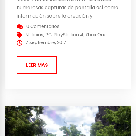
numerosas capturas de pantalla así como
información sobre la creación y
personalización del personaje. El
0 Comentarios
personaje principal podrá ser masculino o
Noticias
,
PC
,
PlayStation 4
,
Xbox One
femenino y su apariencia completamente
7 septiembre, 2017
personalizable, con numerosas opciones.
Podemos seleccionar el físico, estilo de
LEER MAS
pelo,...