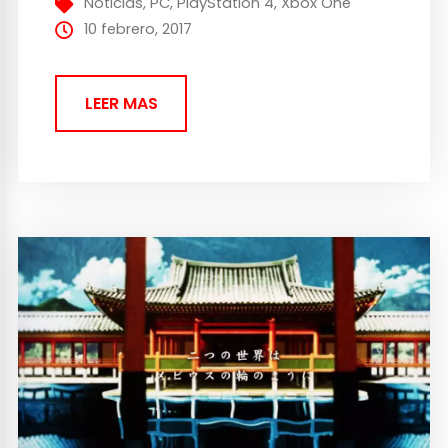
Noticias
,
PC
,
PlayStation 4
,
Xbox One
principio este juego se iba a basar...
10 febrero, 2017
LEER MAS