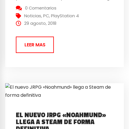
de la serie de Yuji Horii, Akira Toriyama y
0 Comentarios
Koichi Sugiyama muestra una
Noticias
,
PC
,
PlayStation 4
espectacular cinemática de introducción.
29 agosto, 2018
Dragon Quest...
LEER MAS
EL NUEVO JRPG «NOAHMUND»
LLEGA A STEAM DE FORMA
DEFINITIVA