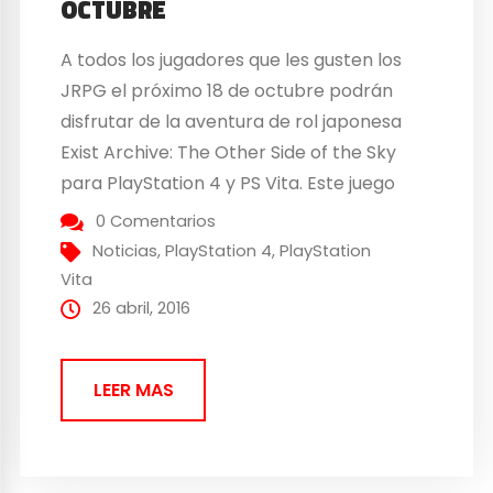
OCTUBRE
A todos los jugadores que les gusten los
JRPG el próximo 18 de octubre podrán
disfrutar de la aventura de rol japonesa
Exist Archive: The Other Side of the Sky
para PlayStation 4 y PS Vita. Este juego
llega a Occidente en el décimo mes del
0 Comentarios
año. Ha sido desarrollado por los autores
Noticias
,
PlayStation 4
,
PlayStation
de la...
Vita
26 abril, 2016
LEER MAS