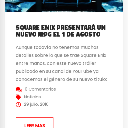
SQUARE ENIX PRESENTARÁ UN
NUEVO JRPG EL 1 DE AGOSTO
Aunque todavía no tenemos muchos
detalles sobre lo que se trae Square Enix
entre manos, con este nuevo tráiler
publicado en su canal de YouTube ya
conocemos el género de su nuevo título:
parece que los japoneses piensan lanzar
0 Comentarios
un nuevo JRPG al mercado próximamente.
Noticias
En el video podemos ver una secuencia
29 julio, 2016
animada de acción con...
LEER MAS