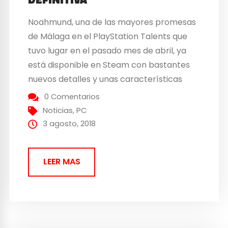
Noahmund, una de las mayores promesas
de Málaga en el PlayStation Talents que
tuvo lugar en el pasado mes de abril, ya
está disponible en Steam con bastantes
nuevos detalles y unas características
interesantes. Noahmund , el nuevo JRPG
0 Comentarios
de Estudio Ábrego ya está disponible para
Noticias
,
PC
adquirir a través de Steam Estudio Ábrego
3 agosto, 2018
lanza de...
LEER MAS