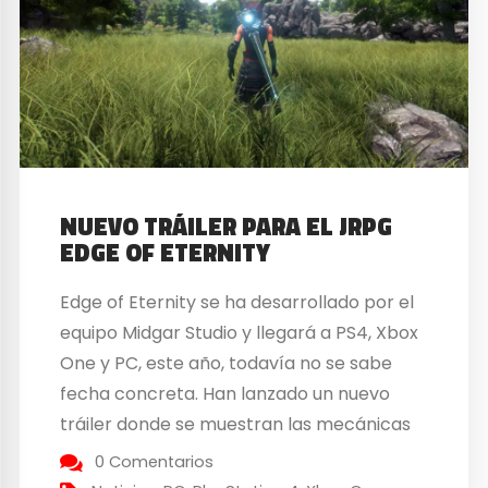
NUEVO TRÁILER PARA EL JRPG
EDGE OF ETERNITY
Edge of Eternity se ha desarrollado por el
equipo Midgar Studio y llegará a PS4, Xbox
One y PC, este año, todavía no se sabe
fecha concreta. Han lanzado un nuevo
tráiler donde se muestran las mecánicas
de combate, así como los diferentes
0 Comentarios
entornos que podrán recorrerse. En un