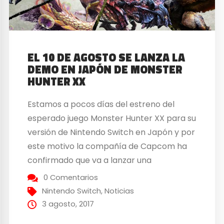
EL 10 DE AGOSTO SE LANZA LA
DEMO EN JAPÓN DE MONSTER
HUNTER XX
Estamos a pocos días del estreno del
esperado juego Monster Hunter XX para su
versión de Nintendo Switch en Japón y por
este motivo la compañía de Capcom ha
confirmado que va a lanzar una
demostración del videojuego en este
0 Comentarios
territorio el próximo día 10 de agosto. Esta
Nintendo Switch
,
Noticias
demo va a permitir a los jugadores...
3 agosto, 2017