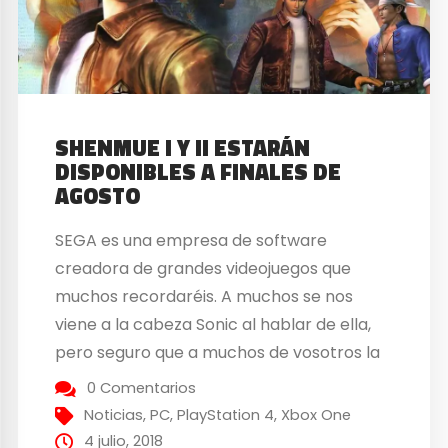
SHENMUE I Y II ESTARÁN
DISPONIBLES A FINALES DE
AGOSTO
SEGA es una empresa de software
creadora de grandes videojuegos que
muchos recordaréis. A muchos se nos
viene a la cabeza Sonic al hablar de ella,
pero seguro que a muchos de vosotros la
relaciona directamente con la saga
0 Comentarios
Shenmue. Ahora los míticos Shenmue I y
Noticias
,
PC
,
PlayStation 4
,
Xbox One
Shenmue II llegarán a PlayStation 4, Xbox
4 julio, 2018