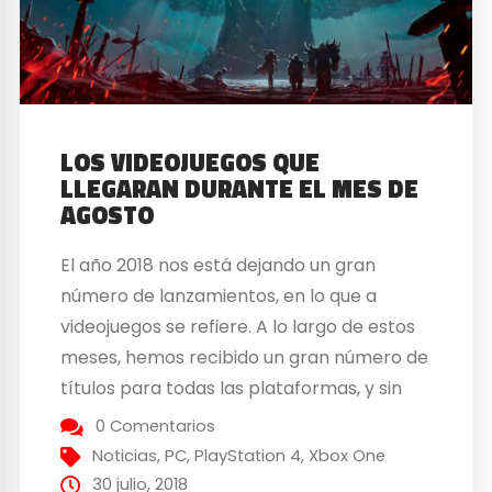
LOS VIDEOJUEGOS QUE
LLEGARAN DURANTE EL MES DE
AGOSTO
El año 2018 nos está dejando un gran
número de lanzamientos, en lo que a
videojuegos se refiere. A lo largo de estos
meses, hemos recibido un gran número de
títulos para todas las plataformas, y sin
duda alguna, estamos en una época de
0 Comentarios
explotación de los videojuegos. Cada
Noticias
,
PC
,
PlayStation 4
,
Xbox One
mes podemos esperar un gran
30 julio, 2018