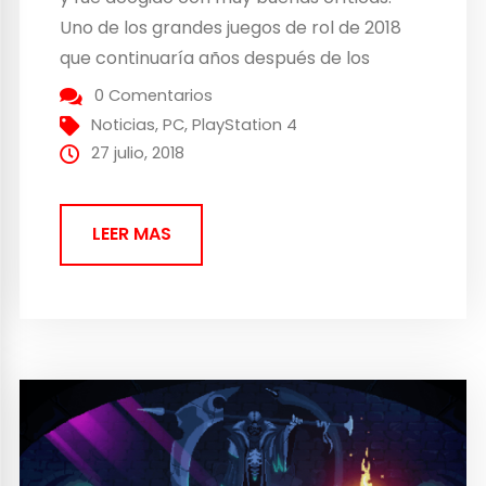
Uno de los grandes juegos de rol de 2018
que continuaría años después de los
eventos acontecidos en el primer título de
0 Comentarios
Ni No Kuni (se pueden jugar
Noticias
,
PC
,
PlayStation 4
independientemente), desarrollado por...
27 julio, 2018
LEER MAS