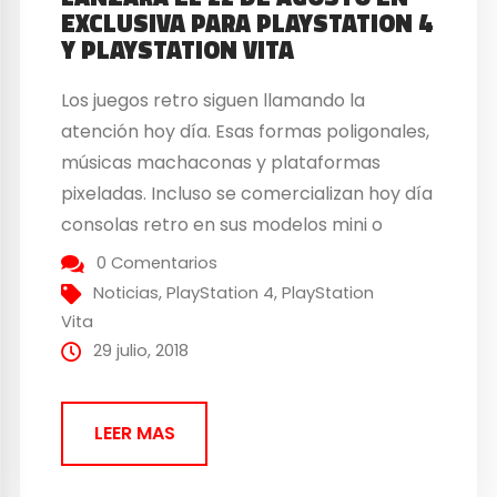
EXCLUSIVA PARA PLAYSTATION 4
Y PLAYSTATION VITA
Los juegos retro siguen llamando la
atención hoy día. Esas formas poligonales,
músicas machaconas y plataformas
pixeladas. Incluso se comercializan hoy día
consolas retro en sus modelos mini o
compilaciones de juegos de época
0 Comentarios
como Sega MegaDrive Classics. Incluso
Noticias
,
PlayStation 4
,
PlayStation
aparecen nuevos juegos, como el creado
Vita
por WhiteMoon Dreams y Super Icon,
29 julio, 2018
Super Life of Pixel. Super Life...
LEER MAS