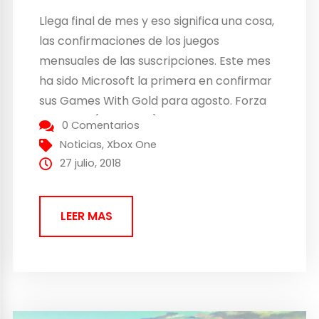
Llega final de mes y eso significa una cosa,
las confirmaciones de los juegos
mensuales de las suscripciones. Este mes
ha sido Microsoft la primera en confirmar
sus Games With Gold para agosto. Forza
Horizon 2 (Xbox One) Coches y mucha,
0 Comentarios
mucha velocidad. En Forza Horizon 2
Noticias
,
Xbox One
iremos directos al sur de Europa para
27 julio, 2018
competir...
LEER MAS