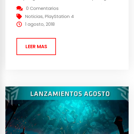
asesino en Dead by Daylight o perdáis los
0 Comentarios
nervios cuando interroguéis a alguien en
Noticias
,
PlayStation 4
Mafia...
1 agosto, 2018
LEER MAS