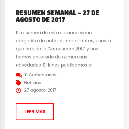
RESUMEN SEMANAL – 27 DE
AGOSTO DE 2017
El resumen de esta semana viene
cargadito de noticias importantes, puesto
que ha sido la Gamescom 2017 y nos
hemos enterado de numerosas
novedades. El lunes publicamos el
resumen de la conferencia de EA en
0 Comentarios
gamescom y el de la conferencia de
Noticias
Microsoft , ambas empresas nos trajeron
27 agosto, 2017
numerosas novedades. Por otro lado, el
martes se hizo...
LEER MAS