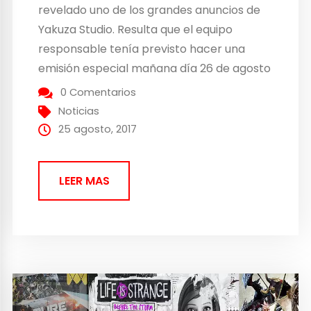
revelado uno de los grandes anuncios de
Yakuza Studio. Resulta que el equipo
responsable tenía previsto hacer una
emisión especial mañana día 26 de agosto
donde hablarían sobre el futuro inmediato
0 Comentarios
de la empresa. Pero la PlayStation Store
Noticias
de Taiwan es la que ha dado a conocer
25 agosto, 2017
que...
LEER MAS