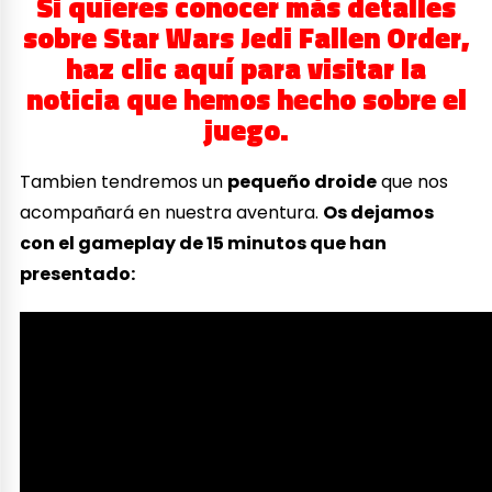
Si quieres conocer más detalles
sobre Star Wars Jedi Fallen Order,
haz clic aquí para visitar la
noticia que hemos hecho sobre el
juego.
Tambien tendremos un
pequeño droide
que nos
acompañará en nuestra aventura.
Os dejamos
con el gameplay de 15 minutos que han
presentado: