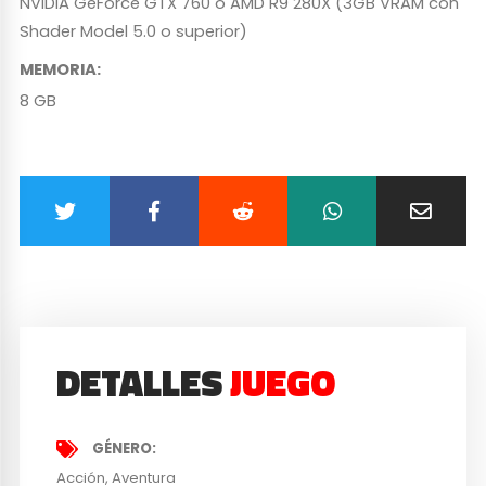
NVIDIA GeForce GTX 760 o AMD R9 280X (3GB VRAM con
Shader Model 5.0 o superior)
MEMORIA
:
8 GB
DETALLES
JUEGO
GÉNERO
Acción
Aventura