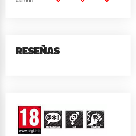
Alemán
RESEÑAS