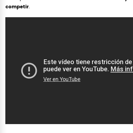
competir
.