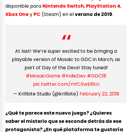
disponible para
Nintendo Switch
,
PlayStation 4
,
Xbox One
y
PC
(Steam) en el
verano de 2019
.
At last! We’re super excited to be bringing a
playable version of Mosaic to GDC in March, as
part of Day of the Devs! Stay tuned!
#MosaicGame
#IndieDev
#GDC18
pic.twitter.com/mfCXwEi6tU
— Krillbite Studio (@krillbite)
February 22, 2018
¿Qué te parece este nuevo juego? ¿Quieres
saber el misterio que se esconde detrás de ese
protagonista? ¿En qué plataforma te gustaría