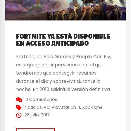
FORTNITE YA ESTÁ DISPONIBLE
EN ACCESO ANTICIPADO
Fortnite, de Epic Games y People Can Fly,
es un juego de supervivencia en el que
tendremos que conseguir recursos
durante el día y sobrevivir durante la
noche. En 2018 saldrá la versión definitiva
de Fortnite como free-to-play Fue una de
0 Comentarios
las últimas ideas apadrinadas por Cliff
Noticias
,
PC
,
PlayStation 4
,
Xbox One
Bleszinski en Epic Games, antes de irse
26 julio, 2017
para desarrollar Lawbreakers. Fortnite se...