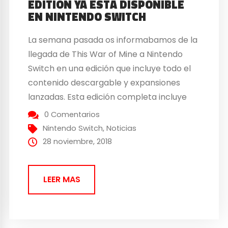
EDITION YA ESTÁ DISPONIBLE
EN NINTENDO SWITCH
La semana pasada os informabamos de la
llegada de This War of Mine a Nintendo
Switch en una edición que incluye todo el
contenido descargable y expansiones
lanzadas. Esta edición completa incluye
por primera vez los contenidos de la
0 Comentarios
Anniversary Edition del juego base, así
Nintendo Switch
,
Noticias
como todos los principales contenidos
28 noviembre, 2018
descargables del aclamado juego de
supervivencia...
LEER MAS