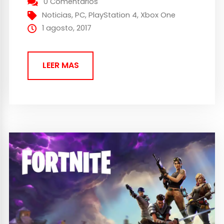
0 Comentarios
Bolt, productor que se ha hecho...
Noticias
,
PC
,
PlayStation 4
,
Xbox One
1 agosto, 2017
LEER MAS