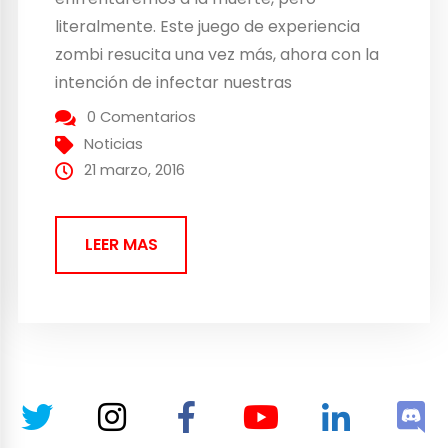
literalmente. Este juego de experiencia
zombi resucita una vez más, ahora con la
intención de infectar nuestras
consolas PlayStation4, Xbox One y nuestro
0 Comentarios
querido PC. ¿Cuando lo esperamos? El
Noticias
próximo 21 de Junio intentaremos
21 marzo, 2016
sobrevivir en este mundo apocalíptico. Así
que ve preparando tu kit de supervivencia
LEER MAS
Zombi… ¡Lo vas a necesitar!...