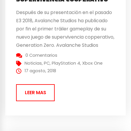
Después de su presentación en el pasado
E3 2018, Avalanche Studios ha publicado
por fin el primer tráiler gameplay de su
nuevo juego de supervivencia copperativo,
Generation Zero. Avalanche Studios
muestra el primer tráiler gameplay
0 Comentarios
de Generation Zero Avalanche Studios ha
Noticias
,
PC
,
PlayStation 4
,
Xbox One
publicado el primer tráiler gameplay de
17 agosto, 2018
uno de sus juegos más prometedores.
Generation Zero está ambientado...
LEER MAS