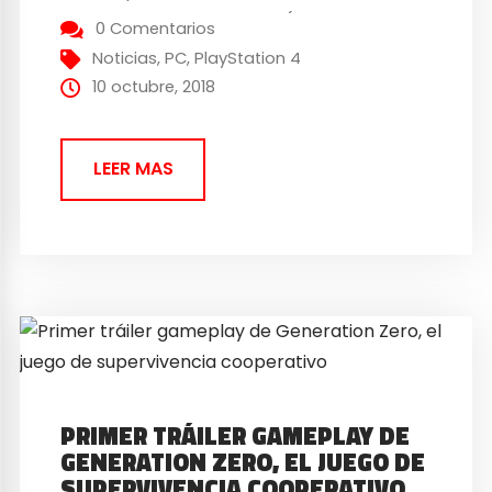
por Toshifumi Nabeshima (director, serie
0 Comentarios
Armored Core), Yoji Shinkawa de KOJIMA
Noticias
,
PC
,
PlayStation 4
PRODUCTIONS (diseñador de personajes
10 octubre, 2018
de la serie Metal Gear Solid)...
LEER MAS
PRIMER TRÁILER GAMEPLAY DE
GENERATION ZERO, EL JUEGO DE
SUPERVIVENCIA COOPERATIVO