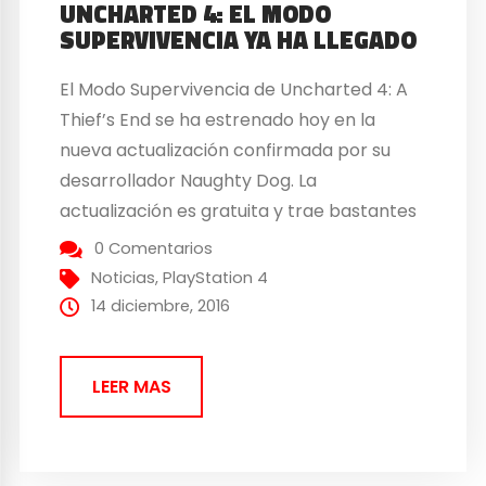
UNCHARTED 4: EL MODO
SUPERVIVENCIA YA HA LLEGADO
El Modo Supervivencia de Uncharted 4: A
Thief’s End se ha estrenado hoy en la
nueva actualización confirmada por su
desarrollador Naughty Dog. La
actualización es gratuita y trae bastantes
novedades y todas ellas enfocadas en
0 Comentarios
mejorar la jugabilidad multijugador. Como
Noticias
,
PlayStation 4
novedad principal nos llega el Modo
14 diciembre, 2016
Supervivencia en que los jugadores tienen
que luchar contra hordas...
LEER MAS