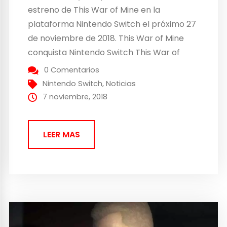
estreno de This War of Mine en la
plataforma Nintendo Switch el próximo 27
de noviembre de 2018. This War of Mine
conquista Nintendo Switch This War of
Mine es un juego de supervivencia que
0 Comentarios
ofrece una visión alternativa de la guerra:
Nintendo Switch
,
Noticias
Supervivientes en tiempos de guerra...
7 noviembre, 2018
LEER MAS