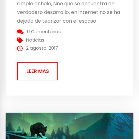
simple anhelo, sino que se encuentra en
verdadero desarrollo, en internet no se ha
dejado de teorizar con el escaso
contenido existente para hallar cualquier
0 Comentarios
detalle que se haya podido pasar por alto.
Noticias
El usuario de...
2 agosto, 2017
LEER MAS