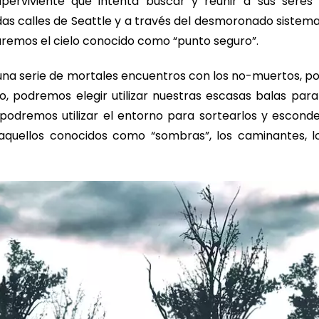
uperviviente que intenta buscar y reunir a sus sere
das calles de Seattle y a través del desmoronado sistema d
caremos el cielo conocido como “punto seguro”.
y una serie de mortales encuentros con los no-muertos, 
do, podremos elegir utilizar nuestras escasas balas par
, podremos utilizar el entorno para sortearlos y escon
aquellos conocidos como “sombras”, los caminantes, lo