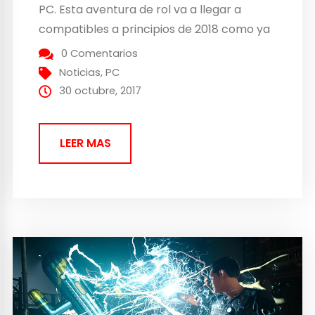
PC. Esta aventura de rol va a llegar a
compatibles a principios de 2018 como ya
se sabe. Aunque faltan todavía detalles, se
0 Comentarios
confirma que para disfrutar este juego rol...
Noticias
,
PC
30 octubre, 2017
LEER MAS