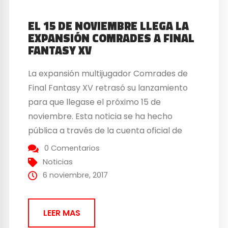
EL 15 DE NOVIEMBRE LLEGA LA
EXPANSIÓN COMRADES A FINAL
FANTASY XV
La expansión multijugador Comrades de
Final Fantasy XV retrasó su lanzamiento
para que llegase el próximo 15 de
noviembre. Esta noticia se ha hecho
pública a través de la cuenta oficial de
Twitter de la empresa de Square Enix. En
0 Comentarios
esta expansión, los jugadores van a tener
Noticias
a su disposición misiones para poder
6 noviembre, 2017
exterminar monstruos...
LEER MAS