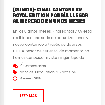
[RUMOR]: FINAL FANTASY XV
ROYAL EDITION PODRÍA LLEGAR
AL MERCADO EN UNOS MESES
En los últimos meses, Final Fantasy XV está
recibiendo una serie de actualizaciones y
nuevo contenido a través de diversos
DLC. A pesar de ser esto, de momento no
hemos conocido ni visto ningún tipo de
edición especial de Final Fantasy XV, en la
0 Comentarios
que, además del juego original, se incluyan
Noticias
,
PlayStation 4
,
Xbox One
también todos estos paquetes de...
8 enero, 2018
LEER MAS