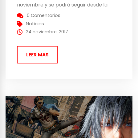
noviembre y se podrá seguir desde la
plataforma de Youtube y NicoNico. En este
0 Comentarios
programa se va a repasar todo lo
Noticias
sucedido...
24 noviembre, 2017
LEER MAS