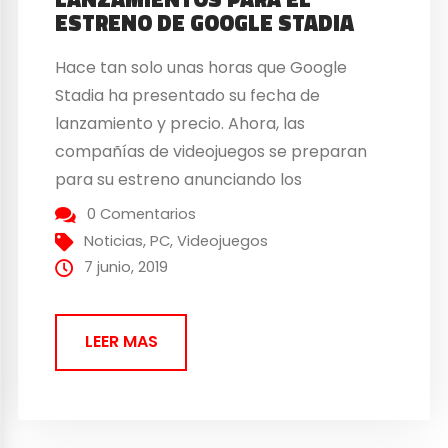
ESTRENO DE GOOGLE STADIA
Hace tan solo unas horas que Google
Stadia ha presentado su fecha de
lanzamiento y precio. Ahora, las
compañías de videojuegos se preparan
para su estreno anunciando los
videojuegos que estarán disponibles de
0 Comentarios
forma inicial. En el caso de Square Enix, ya
Noticias
,
PC
,
Videojuegos
se han confirmado los lanzamientos de
7 junio, 2019
Final Fantasy XV junto con la trilogía...
LEER MAS