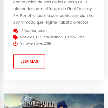
cancelación de tres de los cuatro DLCs
planeados para el futuro de Final Fantasy
XV. Por otro lado, la compañía también ha
confirmado que Hajime Tabata director
del juego, ha abandonado la compañía.
4 Comentarios
Malas noticias para Square Enix… Los
Noticias
,
PC
,
PlayStation 4
,
Xbox One
episodios cancelados de Final Fantasy XV
8 noviembre, 2018
son los de los personajes Aranea,
Lunafreye y...
LEER MAS