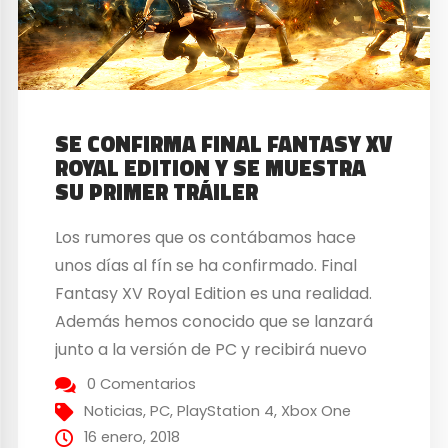
SE CONFIRMA FINAL FANTASY XV
ROYAL EDITION Y SE MUESTRA
SU PRIMER TRÁILER
Los rumores que os contábamos hace
unos días al fín se ha confirmado. Final
Fantasy XV Royal Edition es una realidad.
Además hemos conocido que se lanzará
junto a la versión de PC y recibirá nuevo
contenido. Final Fantasy XV Royal Edition
0 Comentarios
llegará a PlayStation 4 y Xbox One el
Noticias
,
PC
,
PlayStation 4
,
Xbox One
próximo 6 de marzo, junto...
16 enero, 2018