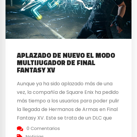
APLAZADO DE NUEVO EL MODO
MULTIJUGADOR DE FINAL
FANTASY XV
Aunque ya ha sido aplazado más de una
vez, la compañía de Square Enix ha pedido
más tiempo a los usuarios para poder pulir
la llegada de Hermanos de Armas en Final
Fantasy XV. Este se trata de un DLC que
añade funcionalidad multijugador
0 Comentarios
cooperativa a este título RPG. Aquí, los
Noticias