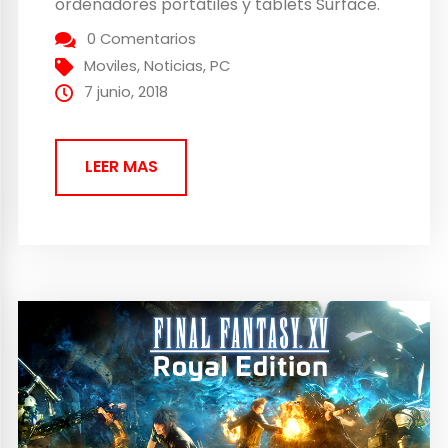
ordenadores portátiles y tablets Surface.
Final Fantasy XV Pocket Edition vuelve a
0 Comentarios
narrar la historia del príncipe Noctis y sus
Moviles
,
Noticias
,
PC
hermanos de armas: Prompto, Ignis y
7 junio, 2018
Gladiolus Los diez capítulos ya están...
LEER MAS