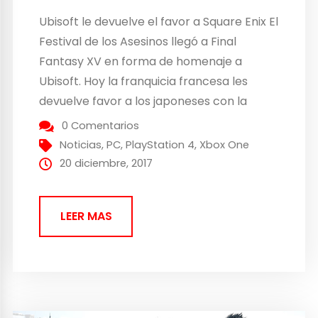
Ubisoft le devuelve el favor a Square Enix El
Festival de los Asesinos llegó a Final
Fantasy XV en forma de homenaje a
Ubisoft. Hoy la franquicia francesa les
devuelve favor a los japoneses con la
llegada de una misión de su título estrella.
0 Comentarios
Su nombre es El Regalo de los Dioses y en
Noticias
,
PC
,
PlayStation 4
,
Xbox One
ella...
20 diciembre, 2017
LEER MAS