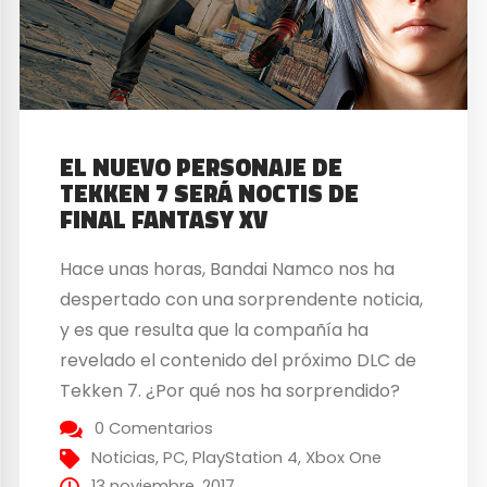
EL NUEVO PERSONAJE DE
TEKKEN 7 SERÁ NOCTIS DE
FINAL FANTASY XV
Hace unas horas, Bandai Namco nos ha
despertado con una sorprendente noticia,
y es que resulta que la compañía ha
revelado el contenido del próximo DLC de
Tekken 7. ¿Por qué nos ha sorprendido?
Bien, resulta que el próximo personaje que
0 Comentarios
se unirá a las filas de Tekken 7 será Noctis
Noticias
,
PC
,
PlayStation 4
,
Xbox One
Lucis Caelum, personaje de...
13 noviembre, 2017