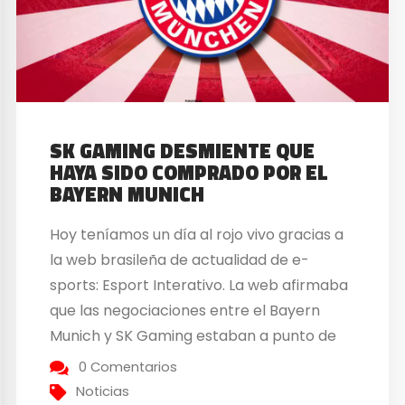
SK GAMING DESMIENTE QUE
HAYA SIDO COMPRADO POR EL
BAYERN MUNICH
Hoy teníamos un día al rojo vivo gracias a
la web brasileña de actualidad de e-
sports: Esport Interativo. La web afirmaba
que las negociaciones entre el Bayern
Munich y SK Gaming estaban a punto de
finalizar y que el Bayern Munich haría la
0 Comentarios
compra del mítico club de e-sports.. Estos
Noticias