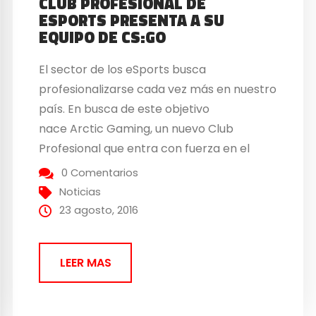
CLUB PROFESIONAL DE
ESPORTS PRESENTA A SU
EQUIPO DE CS:GO
El sector de los eSports busca
profesionalizarse cada vez más en nuestro
país. En busca de este objetivo
nace Arctic Gaming, un nuevo Club
Profesional que entra con fuerza en el
panorama nacional con jugadores de la
0 Comentarios
talla de HIRO y Aidy que
Noticias
presentarán batalla en las mejores
23 agosto, 2016
competiciones de CS:GO de España.
¡Estad atentos porque van a por todas!
LEER MAS
Arctic Gaming...