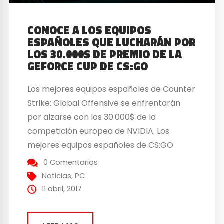
CONOCE A LOS EQUIPOS
ESPAÑOLES QUE LUCHARÁN POR
LOS 30.000$ DE PREMIO DE LA
GEFORCE CUP DE CS:GO
Los mejores equipos españoles de Counter
Strike: Global Offensive se enfrentarán
por alzarse con los 30.000$ de la
competición europea de NVIDIA. Los
mejores equipos españoles de CS:GO
luchan por conseguir los 30 mil $ de
0 Comentarios
premio de la GEFORCE CUP NVIDIA ha
Noticias
,
PC
anunciado los primeros equipos españoles
11 abril, 2017
que participarán en las fases
clasificatorias de la GEFORCE...