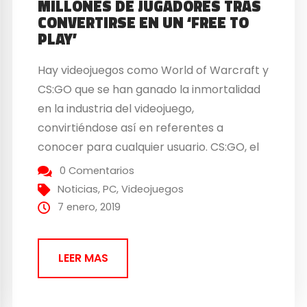
MILLONES DE JUGADORES TRAS
CONVERTIRSE EN UN ‘FREE TO
PLAY’
Hay videojuegos como World of Warcraft y
CS:GO que se han ganado la inmortalidad
en la industria del videojuego,
convirtiéndose así en referentes a
conocer para cualquier usuario. CS:GO, el
shooter táctico de Valve, ha batido su
0 Comentarios
propio récord de jugadores durante el
Noticias
,
PC
,
Videojuegos
mes de diciembre tras su paso al
7 enero, 2019
modelo free to play. Las viejas...
LEER MAS