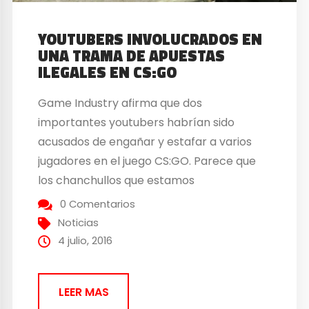
YOUTUBERS INVOLUCRADOS EN
UNA TRAMA DE APUESTAS
ILEGALES EN CS:GO
Game Industry afirma que dos
importantes youtubers habrían sido
acusados de engañar y estafar a varios
jugadores en el juego CS:GO. Parece que
los chanchullos que estamos
acostumbrados a ver en las apuestas
0 Comentarios
deportivas llegan también los e-sports.
Noticias
¿Cómo engañaban los youtubers a los
4 julio, 2016
jugadores de CS:GO? Los youtubers
incitaban a apostar las armas y los...
LEER MAS