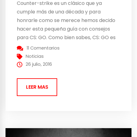
Counter-strike es un clásico que ya
cumple más de una década y para
honrarle como se merece hemos decido
hacer esta pequeña guía con consejos
para CS: GO. Como bien sabes, CS: GO es
el cuarto juego de la saga, y está
11 Comentarios
desarrollado por la Valve Corporation que
Noticias
desde hace 20 años viene produciendo los
26 julio, 2016
mejores videojuegos de...
LEER MAS