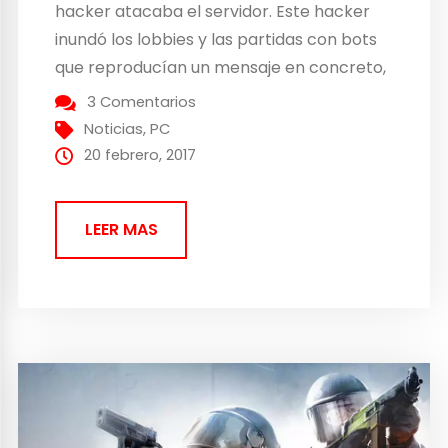
hacker atacaba el servidor. Este hacker
inundó los lobbies y las partidas con bots
que reproducían un mensaje en concreto,
y no podían ser expulsados de los duelos.
3 Comentarios
Este usuario en concreto lo puso en
Noticias
,
PC
marcha porque dice que está harto...
20 febrero, 2017
LEER MAS