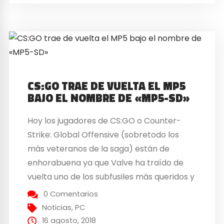
CS:GO TRAE DE VUELTA EL MP5
BAJO EL NOMBRE DE «MP5-SD»
Hoy los jugadores de CS:GO o Counter-
Strike: Global Offensive (sobretodo los
más veteranos de la saga) están de
enhorabuena ya que Valve ha traído de
vuelta uno de los subfusiles más queridos y
al que muchos echaban de menos…
0 Comentarios
Estamos hablando del MP5. El MP5 ya está
Noticias
,
PC
disponible en Counter-Strike: Global
16 agosto, 2018