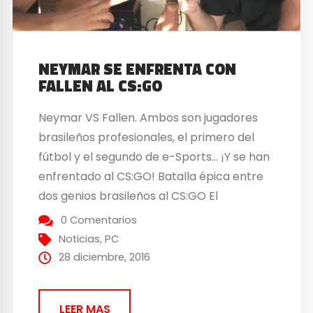
NEYMAR SE ENFRENTA CON
FALLEN AL CS:GO
Neymar VS Fallen. Ambos son jugadores
brasileños profesionales, el primero del
fútbol y el segundo de e-Sports… ¡Y se han
enfrentado al CS:GO! Batalla épica entre
dos genios brasileños al CS:GO El
popular shooter ha desencadenado una
0 Comentarios
batalla entre los dos cracks brasileños,
Noticias
,
PC
eso si, en un ambiente en el que el buen
28 diciembre, 2016
humor ha sido...
LEER MAS