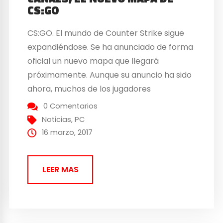
CS:GO
CS:GO. El mundo de Counter Strike sigue
expandiéndose. Se ha anunciado de forma
oficial un nuevo mapa que llegará
próximamente. Aunque su anuncio ha sido
ahora, muchos de los jugadores
descubrieron archivos dentro del juego
0 Comentarios
con el nombre de “Canals”. Ya es oficial,
Noticias
,
PC
Canals está ambientando en Venecia, hay
16 marzo, 2017
entornos sacados directamente de la
ciudad...
LEER MAS