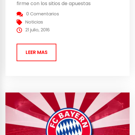
firme con los sitios de apuestas
relacionados con la trama por usar una
0 Comentarios
cuenta de Steam con fines económicos
Noticias
violando así el acuerdo de suscripción de
21 julio, 2016
Steam. El objetivo por parte...
LEER MAS