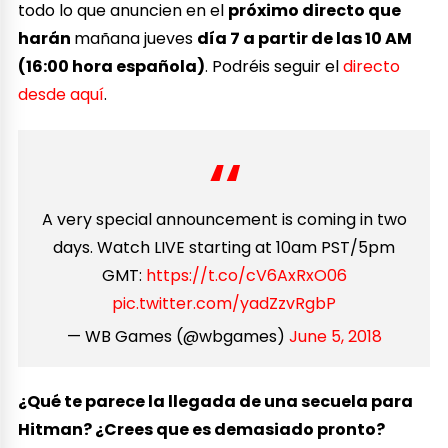
todo lo que anuncien en el
próximo directo que
harán
mañana jueves
día 7 a partir de las 10 AM
(16:00 hora española)
. Podréis seguir el
directo
desde aquí
.
A very special announcement is coming in two
days. Watch LIVE starting at 10am PST/5pm
GMT:
https://t.co/cV6AxRxO06
pic.twitter.com/yadZzvRgbP
— WB Games (@wbgames)
June 5, 2018
¿Qué te parece la llegada de una secuela para
Hitman? ¿Crees que es demasiado pronto?