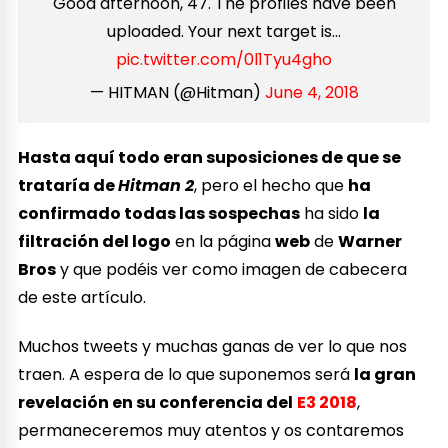
Good afternoon, 47. The profiles have been
uploaded. Your next target is…
pic.twitter.com/0l1Tyu4gho
— HITMAN (@Hitman)
June 4, 2018
Hasta aquí todo eran suposiciones de que se
trataría de
Hitman 2
, pero el hecho que
ha
confirmado todas las sospechas
ha sido
la
filtración del logo
en la página
web
de
Warner
Bros
y que podéis ver como imagen de cabecera
de este artículo.
Muchos tweets y muchas ganas de ver lo que nos
traen. A espera de lo que suponemos será
la gran
revelación en su conferencia del
E3 2018
,
permaneceremos muy atentos y os contaremos