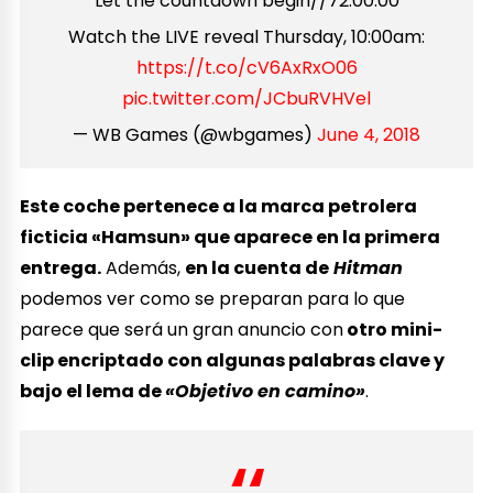
Let the countdown begin//72:00:00
Watch the LIVE reveal Thursday, 10:00am:
https://t.co/cV6AxRxO06
pic.twitter.com/JCbuRVHVel
— WB Games (@wbgames)
June 4, 2018
Este coche pertenece a la marca petrolera
ficticia «Hamsun» que aparece en la primera
entrega.
Además,
en la cuenta de
Hitman
podemos ver como se preparan para lo que
parece que será un gran anuncio con
otro mini-
clip encriptado con algunas palabras clave y
bajo el lema de
«Objetivo en camino»
.