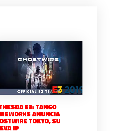
THESDA E3: TANGO
MEWORKS ANUNCIA
OSTWIRE TOKYO, SU
EVA IP