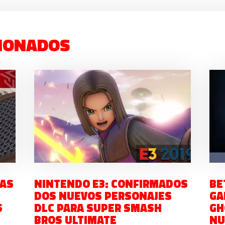
IONADOS
LAS
NINTENDO E3: CONFIRMADOS
BE
DOS NUEVOS PERSONAJES
GA
S
DLC PARA SUPER SMASH
GH
BROS ULTIMATE
NU