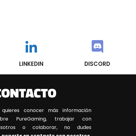
LINKEDIN
DISCORD
CONTACTO
 quieres conocer más información
obre PureGaming, trabajar con
osotros o colaborar, no dudes
n
ponerte en contacto con nosotros.