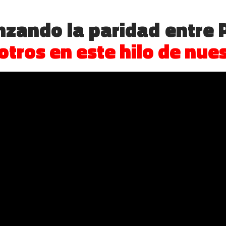
nzando la paridad entre
tros en este hilo de nues