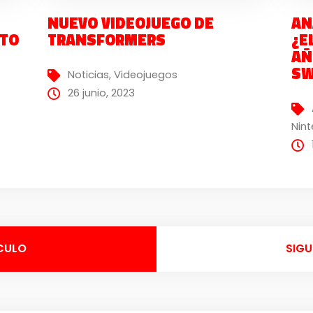
NUEVO VIDEOJUEGO DE
AN
ATO
TRANSFORMERS
¿E
AÑ
SW
Noticias
,
Videojuegos
26 junio, 2023
Nin
CULO
SIGU