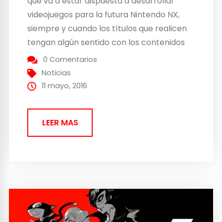
que va a estar dispuesta a desarrollar
videojuegos para la futura Nintendo NX,
siempre y cuando los títulos que realicen
tengan algún sentido con los contenidos
que ofrecen la compañía nipona. Estas
0 Comentarios
han sido las palabras del presidente de EA
Noticias
Studios, Patrick Soderlund a BBC. El
11 mayo, 2016
vicepresidente asegura y se...
LEER MAS