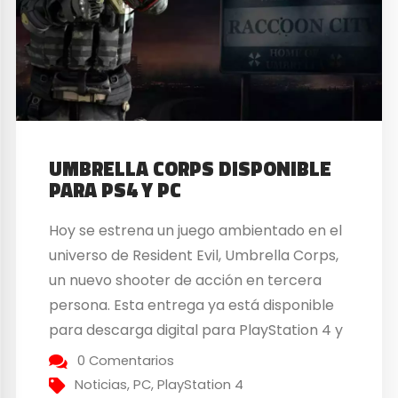
UMBRELLA CORPS DISPONIBLE
PARA PS4 Y PC
Hoy se estrena un juego ambientado en el
universo de Resident Evil, Umbrella Corps,
un nuevo shooter de acción en tercera
persona. Esta entrega ya está disponible
para descarga digital para PlayStation 4 y
PC. Umbrella Corps ofrece pantallas por
0 Comentarios
equipos donde los jugadores competirán
Noticias
,
PC
,
PlayStation 4