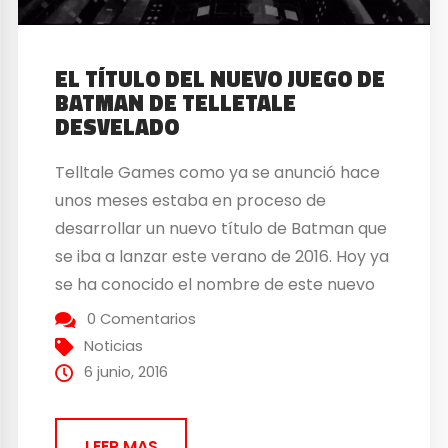
EL TÍTULO DEL NUEVO JUEGO DE
BATMAN DE TELLETALE
DESVELADO
Telltale Games como ya se anunció hace
unos meses estaba en proceso de
desarrollar un nuevo título de Batman que
se iba a lanzar este verano de 2016. Hoy ya
se ha conocido el nombre de este nuevo
título de este estudio, BATMAN – The
0 Comentarios
Telltale Series. Este título lo ha anunciado
Noticias
Job J. Stauffer,...
6 junio, 2016
LEER MAS