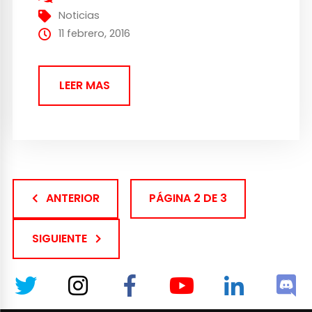
protagonista de es videojuego de la
Noticias
franquicia. Los jugadores deberán escribir
11 febrero, 2016
la historia...
LEER MAS
ANTERIOR
PÁGINA 2 DE 3
SIGUIENTE