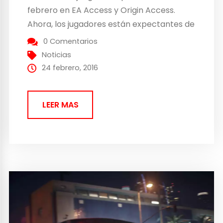
febrero en EA Access y Origin Access.
Ahora, los jugadores están expectantes de
su lanzamiento el día 25 de febrero de
0 Comentarios
2016. Esta entrega viene cargada con
Noticias
mucha más diversión que su antecesor y...
24 febrero, 2016
LEER MAS