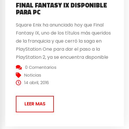
FINAL FANTASY IX DISPONIBLE
PARA PC
Square Enix ha anunciado hoy que Final
Fantasy IX, uno de los títulos más queridos
de la franquicia y que cerró la saga en
PlayStation One para dar el paso a la
PlayStation 2, ya se encuentra disponible
en Steam después de haberse lanzado
0 Comentarios
hace poco la versión de móviles del juego.
Noticias
A parte de...
14 abril, 2016
LEER MAS