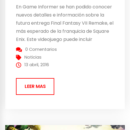
En Game Informer se han podido conocer
nuevos detalles e información sobre la
futura entrega Final Fantasy VII Remake, el
más esperado de la franquicia de Square
Enix. Este videojuego puede incluir
elementos de carácter propio como por
0 Comentarios
ejemplo los spin off que se fueron
Noticias
añadiendo a lo largo de toda la historia de
13 abril, 2016
esta...
LEER MAS