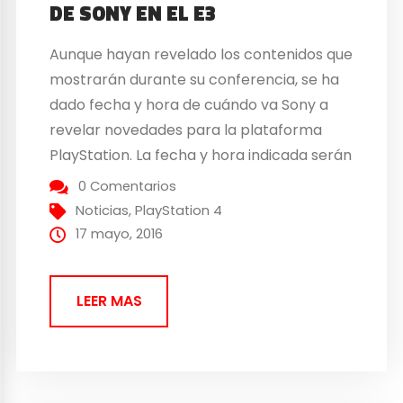
DE SONY EN EL E3
Aunque hayan revelado los contenidos que
mostrarán durante su conferencia, se ha
dado fecha y hora de cuándo va Sony a
revelar novedades para la plataforma
PlayStation. La fecha y hora indicada serán
el día 13 de Junio a las 18.00 horas en Los
0 Comentarios
Ángeles lo cual hace que sea a las 3.00
Noticias
,
PlayStation 4
horas del...
17 mayo, 2016
LEER MAS