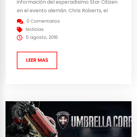
información del esperadísimo Star Citizen
en el evento alemán. Chris Roberts, el
principal responsable de este simulador
0 Comentarios
espacial y creador de Wing Commander,
Noticias
acudirá a la cita de este evento en la...
5 agosto, 2016
LEER MAS