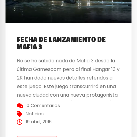
FECHA DE LANZAMIENTO DE
MAFIA 3
No se ha sabido nada de Mafia 3 desde la
última Gamescom pero al final Hangar 13 y
2K han dado nuevos detalles referidos a
este juego. Este juego transcurrirá en una
nueva ciudad con una nueva protagonista
en una nueva década (finales de los 60).
0 Comentarios
Tendrá su música característica, Vietnam,
Noticias
las drogas y las...
19 abril, 2016