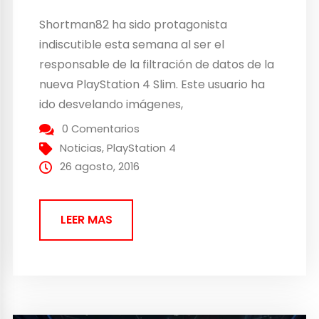
Shortman82 ha sido protagonista
indiscutible esta semana al ser el
responsable de la filtración de datos de la
nueva PlayStation 4 Slim. Este usuario ha
ido desvelando imágenes,
especificaciones… Y sigue aportando
0 Comentarios
nuevos detalles de la nueva máquina que
Noticias
,
PlayStation 4
prepara Sony. Novedades filtradas de la
26 agosto, 2016
nueva PlayStation 4 Slim Entre las nuevas
novedades que se...
LEER MAS