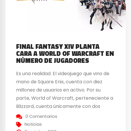
FINAL FANTASY XIV PLANTA
CARA A WORLD OF WARCRAFT EN
NÚMERO DE JUGADORES
Es una realidad. El videojuego que vino de
mano de Square Enix, cuenta con diez
millones de usuarios en activo. Por su
parte, World of Warcraft, perteneciente a
Blizzard, cuenta únicamente con dos
millones de jugadores más que el
0 Comentarios
MMORPG. Parece ser que Final Fantasy XIV
Noticias
ha roto con las previsiones que vaticinaba