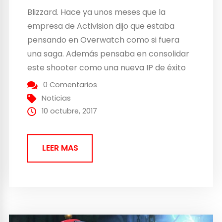
Blizzard. Hace ya unos meses que la
empresa de Activision dijo que estaba
pensando en Overwatch como si fuera
una saga. Además pensaba en consolidar
este shooter como una nueva IP de éxito
de la propia editora norteamericana. Los
0 Comentarios
frutos de esta noticia de hace meses ya se
Noticias
están comenzando a ver ya que Blizzard...
10 octubre, 2017
LEER MAS