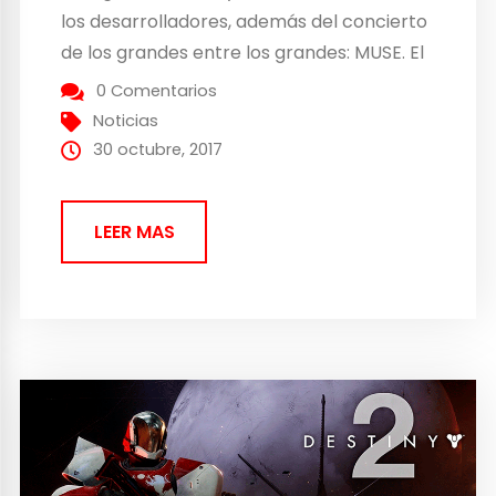
los desarrolladores, además del concierto
de los grandes entre los grandes: MUSE. El
3 y 4 de noviembre llegarán jugadores de
0 Comentarios
cada parte del mundo, junto a ellos habrá
Noticias
personalidades de la comunidad, torneos
30 octubre, 2017
de e-sports épicos, concursos...
LEER MAS