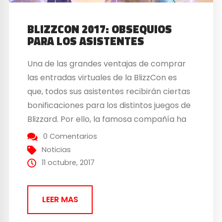
BLIZZCON 2017: OBSEQUIOS
PARA LOS ASISTENTES
Una de las grandes ventajas de comprar
las entradas virtuales de la BlizzCon es
que, todos sus asistentes recibirán ciertas
bonificaciones para los distintos juegos de
Blizzard. Por ello, la famosa compañía ha
desvelado la mayoría de ellas, y que,
0 Comentarios
además todos los asistentes al evento las
Noticias
recibirán, tengan o no la entrada digital.
11 octubre, 2017
La...
LEER MAS