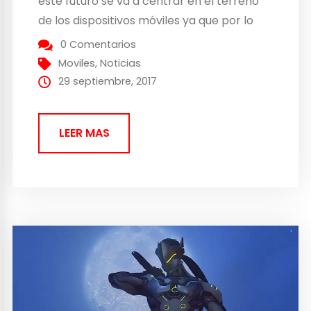
este futuro se va a centrar en el terreno
de los dispositivos móviles ya que por lo
que parece se va a dedicar bastante
0 Comentarios
tiempo en esta zona. Aunque la oferta no...
Moviles
,
Noticias
29 septiembre, 2017
LEER MAS