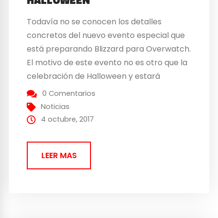
Todavía no se conocen los detalles
concretos del nuevo evento especial que
está preparando Blizzard para Overwatch.
El motivo de este evento no es otro que la
celebración de Halloween y estará
disponible a partir del 10 de octubre. Hay
0 Comentarios
que recordar que el año pasado hicieron
Noticias
algo similar con motivo de La Noche de...
4 octubre, 2017
LEER MAS