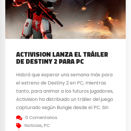
ACTIVISION LANZA EL TRÁILER
DE DESTINY 2 PARA PC
Habrá que esperar una semana más para
el estreno de Destiny 2 en PC, mientras
tanto, para animar a los futuros jugadores,
Activision ha distribuido un tráiler del juego
capturado según Bungie desde el PC. Sin
duda la gran novedad será que se podrá
0 Comentarios
ejecutar en 4K sin límite de frames por
Noticias
,
PC