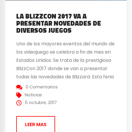
LA BLIZZCON 2017 VA A
PRESENTAR NOVEDADES DE
DIVERSOS JUEGOS
Uno de los mayores eventos del mundo de
los videojuego se celebra a fin de mes en
Estados Unidos. Se trata de la prestigiosa
BlizzCon 2017 donde se van a presentar
todas las novedades de Blizzard. Esta feria
permite además, unir a todos los fans y
0 Comentarios
profesionales del sector, en una
Noticias
celebración donde se van...
5 octubre, 2017
LEER MAS