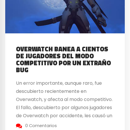
OVERWATCH BANEA A CIENTOS
DE JUGADORES DEL MODO
COMPETITIVO POR UN EXTRAÑO
BUG
Un error importante, aunque raro, fue
descubierto recientemente en
Overwatch, y afecta al modo competitivo.
El fallo, descubierto por algunos jugadores
de Overwatch por accidente, les causó un
baneo instantáneo en el competitivo, y
0 Comentarios