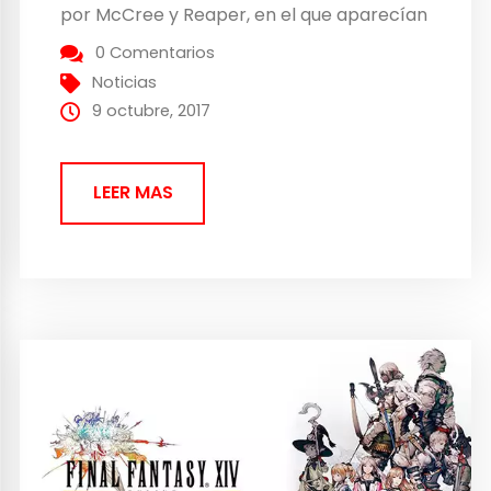
por McCree y Reaper, en el que aparecían
con nuevos atuendos para el evento de la
0 Comentarios
noche de los muertos de este año. “La
Noticias
noche se enfría y los monstruos
9 octubre, 2017
despiertan. Un mal se
aproxima. Halloween se acerca… “ La
LEER MAS
cosa...