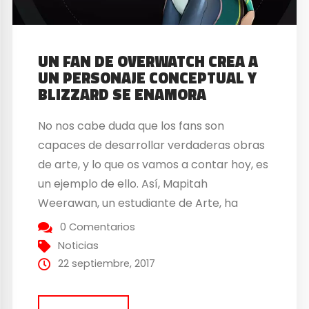
UN FAN DE OVERWATCH CREA A
UN PERSONAJE CONCEPTUAL Y
BLIZZARD SE ENAMORA
No nos cabe duda que los fans son
capaces de desarrollar verdaderas obras
de arte, y lo que os vamos a contar hoy, es
un ejemplo de ello. Así, Mapitah
Weerawan, un estudiante de Arte, ha
conseguido dejar boquiabiertos a los
0 Comentarios
desarrolladores de Overwatch
Noticias
presentando un arte conceptual de un
22 septiembre, 2017
personaje ficticio del juego. Weerawan...