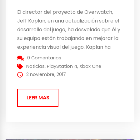
El director del proyecto de Overwatch,
Jeff Kaplan, en una actualización sobre el
desarrollo del juego, ha desvelado que él y
su equipo están trabajando en mejorar la
experiencia visual del juego. Kaplan ha
dicho al respecto: “Probablemente la cosa
0 Comentarios
que más se escucha en el equipo de
Noticias
,
PlayStation 4
,
Xbox One
desarrolladores es que a veces, ver
2 noviembre, 2017
eSports...
LEER MAS