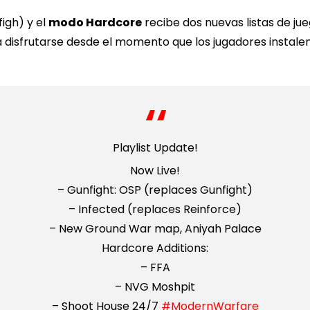
figh) y el
modo Hardcore
recibe dos nuevas listas de j
disfrutarse desde el momento que los jugadores instalen l
Playlist Update!
Now Live!
– Gunfight: OSP (replaces Gunfight)
– Infected (replaces Reinforce)
– New Ground War map, Aniyah Palace
Hardcore Additions:
– FFA
– NVG Moshpit
– Shoot House 24/7
#ModernWarfare