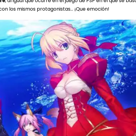
re
, al igual que ocurre en el juego de PSP en el que se ba
o con los mismos protagonistas… ¡Que emoción!