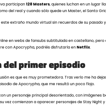
tiva participan
128 Masters
, quienes luchan en un lugar l
omo del real y cuando sólo quede un Master, el Santo Gri
 este extraño mundo virtual sin recuerdos de su pasado y 
ine en webs de fansubs subtitulada en castellano, pero 
urre con Apocrypha, podréis disfrutarla en
Netflix
.
 del primer episodio
clusión es que es muy prometedora. Tras verlo me ha dej
isodio de Apocrypha, que me resultó un poco flojo.
on un personaje principal desorientado, con imágenes b
 su vez comienzan a aparecer personajes de Stay Night y l