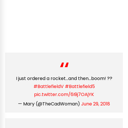
I just ordered a rocket…and then…boom! ??
#BattlefieldV
#Battlefield5
pic.twitter.com/6I9j7OAjYK
— Mary (@TheCadWoman)
June 29, 2018