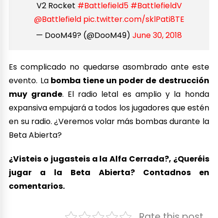
V2 Rocket
#Battlefield5
#BattlefieldV
@Battlefield
pic.twitter.com/sklPati8TE
— DooM49? (@DooM49)
June 30, 2018
Es complicado no quedarse asombrado ante este
evento. La
bomba tiene un poder de destrucción
muy grande
. El radio letal es amplio y la honda
expansiva empujará a todos los jugadores que estén
en su radio. ¿Veremos volar más bombas durante la
Beta Abierta?
¿Visteis o jugasteis a la Alfa Cerrada?, ¿Queréis
jugar a la Beta Abierta? Contadnos en
comentarios.
Rate this post