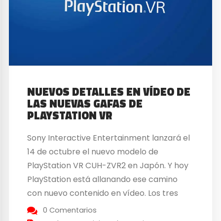
NUEVOS DETALLES EN VÍDEO DE
LAS NUEVAS GAFAS DE
PLAYSTATION VR
Sony Interactive Entertainment lanzará el
14 de octubre el nuevo modelo de
PlayStation VR CUH-ZVR2 en Japón. Y hoy
PlayStation está allanando ese camino
con nuevo contenido en vídeo. Los tres
primeros vídeos publicados son tutoriales
0 Comentarios
para el auricular, similares a los lanzados