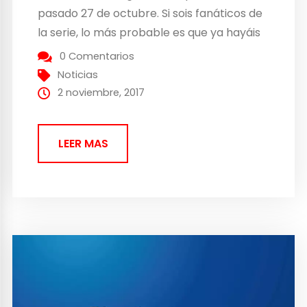
pasado 27 de octubre. Si sois fanáticos de
la serie, lo más probable es que ya hayáis
visto los nuevos episodios, y si nos habéis
0 Comentarios
quedado con ganas de más, estáis de
Noticias
enhorabuena, pues Netflix...
2 noviembre, 2017
LEER MAS