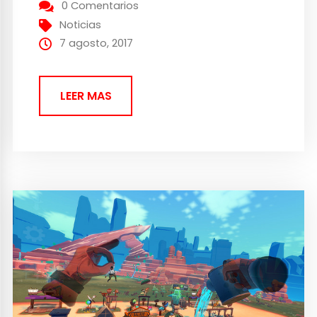
quiere meterse en lo más profundo de
0 Comentarios
nuestra mente y hacernos vivir un
Noticias
Poltergeist en casa. Promete ser uno...
7 agosto, 2017
LEER MAS