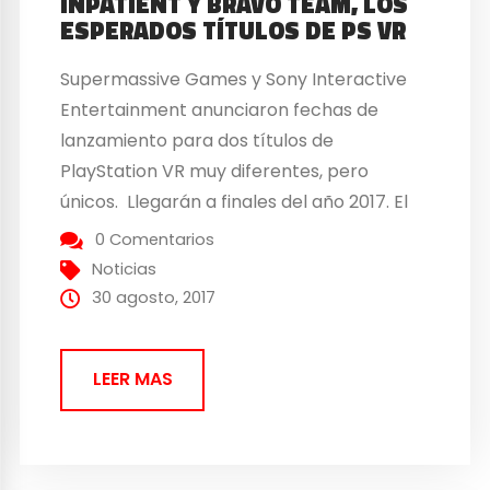
INPATIENT Y BRAVO TEAM, LOS
ESPERADOS TÍTULOS DE PS VR
Supermassive Games y Sony Interactive
Entertainment anunciaron fechas de
lanzamiento para dos títulos de
PlayStation VR muy diferentes, pero
únicos. Llegarán a finales del año 2017. El
primero de estos dos juegos, The Inpatient,
0 Comentarios
se estrenará el 22 de noviembre de 2017.
Noticias
Para aquellos que no lo recuerden, The
30 agosto, 2017
Inpatient fue revelado por primera vez al...
LEER MAS