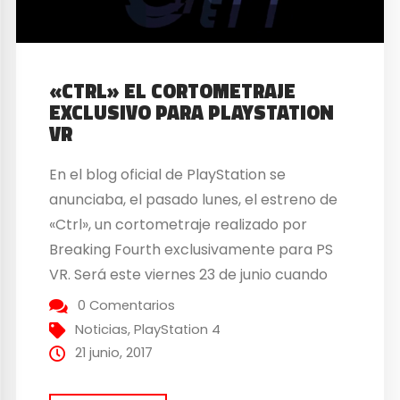
«CTRL» EL CORTOMETRAJE
EXCLUSIVO PARA PLAYSTATION
VR
En el blog oficial de PlayStation se
anunciaba, el pasado lunes, el estreno de
«Ctrl», un cortometraje realizado por
Breaking Fourth exclusivamente para PS
VR. Será este viernes 23 de junio cuando
estrenen Ctrl, disponible para descargar
0 Comentarios
desde PS Store. En Crtl veremos a Liam, un
Noticias
,
PlayStation 4
joven que compite en un campeonato de
21 junio, 2017
e-sports. Estarás en...