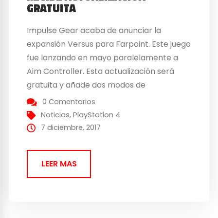
GRATUITA
Impulse Gear acaba de anunciar la
expansión Versus para Farpoint. Este juego
fue lanzando en mayo paralelamente a
Aim Controller. Esta actualización será
gratuita y añade dos modos de
enfrentamiento para dos jugadores. Será
0 Comentarios
necesario registrarse en PS Plus igual que
Noticias
,
PlayStation 4
en modo cooperativo. Dos modos PvP El
7 diciembre, 2017
modo «A muerte» lo dice todo en...
LEER MAS