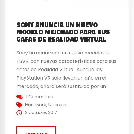
SONY ANUNCIA UN NUEVO
MODELO MEJORADO PARA SUS
GAFAS DE REALIDAD VIRTUAL
Sony ha anunciado un nuevo modelo de
PSVR, con nuevas características para sus
gafas de Realidad Virtual. Aunque las
PlayStation VR solo llevan un año en el
mercado, ahora será sustituido por un
nuevo modelo mejorado. Si nos fijamos en
1 Comentario
la imagen, vemos que el diseño se ha
Hardware
,
Noticias
simplificado y mejorado en general, y
2 octubre, 2017
también...