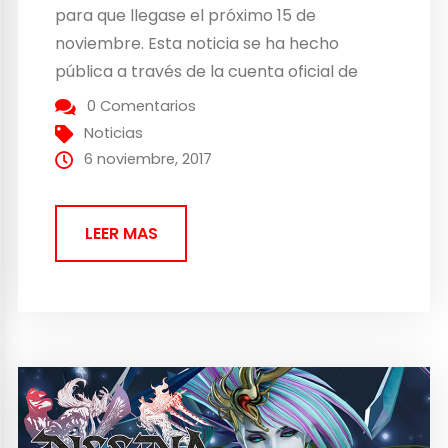
para que llegase el próximo 15 de
noviembre. Esta noticia se ha hecho
pública a través de la cuenta oficial de
Twitter de la empresa de Square Enix. En
0 Comentarios
esta expansión, los jugadores van a tener
Noticias
a su disposición misiones para poder
6 noviembre, 2017
exterminar monstruos...
LEER MAS