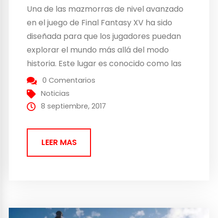
Una de las mazmorras de nivel avanzado
en el juego de Final Fantasy XV ha sido
diseñada para que los jugadores puedan
explorar el mundo más allá del modo
historia. Este lugar es conocido como las
Ruinas de Pitioss, un entorno muy diferente
0 Comentarios
al resto de lugares que aparecen en el
Noticias
juego de rol desarrollado...
8 septiembre, 2017
LEER MAS