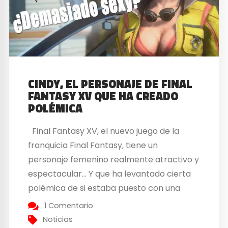
CINDY, EL PERSONAJE DE FINAL
FANTASY XV QUE HA CREADO
POLÉMICA
Final Fantasy XV, el nuevo juego de la
franquicia Final Fantasy, tiene un
personaje femenino realmente atractivo y
espectacular… Y que ha levantado cierta
polémica de si estaba puesto con una
finalidad en el juego, o si por el contrario,
1 Comentario
era simplemente un reclamo sexual. El
Noticias