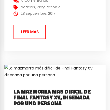
0 Comentarios
YouTube el día 3 de octubre. En una de las
Noticias
,
PlayStation 4
retransmisiones en...
28 septiembre, 2017
LEER MAS
LA MAZMORRA MÁS DIFÍCIL DE
FINAL FANTASY XV, DISEÑADA
POR UNA PERSONA