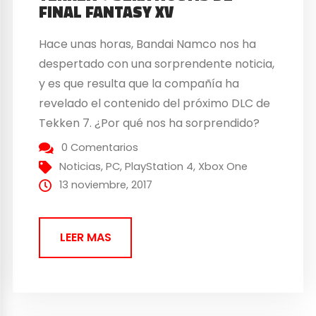
FINAL FANTASY XV
Hace unas horas, Bandai Namco nos ha
despertado con una sorprendente noticia,
y es que resulta que la compañía ha
revelado el contenido del próximo DLC de
Tekken 7. ¿Por qué nos ha sorprendido?
Bien, resulta que el próximo personaje que
0 Comentarios
se unirá a las filas de Tekken 7 será Noctis
Noticias
,
PC
,
PlayStation 4
,
Xbox One
Lucis Caelum, personaje de...
13 noviembre, 2017
LEER MAS