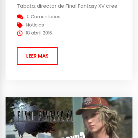
Tabata, director de Final Fantasy XV cree
esto ya que ha visto a lo largo de los
0 Comentarios
últimos años el poco consumo...
Noticias
18 abril, 2016
LEER MAS