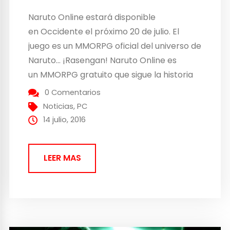
Naruto Online estará disponible
en Occidente el próximo 20 de julio. El
juego es un MMORPG oficial del universo de
Naruto… ¡Rasengan! Naruto Online es
un MMORPG gratuito que sigue la historia
del anime por lo menos hasta el final de la
0 Comentarios
saga. Los juegadores como en el manga,
Noticias
,
PC
podrán hacerse un personaje basado en
14 julio, 2016
los elementos del chakra:...
LEER MAS