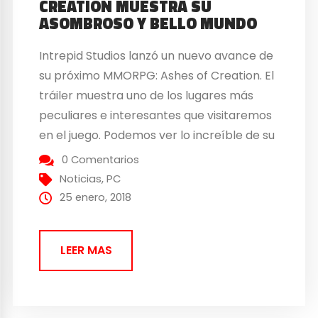
CREATION MUESTRA SU
ASOMBROSO Y BELLO MUNDO
Intrepid Studios lanzó un nuevo avance de
su próximo MMORPG: Ashes of Creation. El
tráiler muestra uno de los lugares más
peculiares e interesantes que visitaremos
en el juego. Podemos ver lo increíble de su
vegetación brillante y sus monstruos
0 Comentarios
exóticos, es un juego con una gran calidad
Noticias
,
PC
gráfica y una dirección de arte a...
25 enero, 2018
LEER MAS