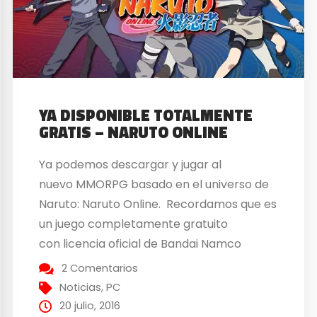
YA DISPONIBLE TOTALMENTE
GRATIS – NARUTO ONLINE
Ya podemos descargar y jugar al
nuevo MMORPG basado en el universo de
Naruto: Naruto Online. Recordamos que es
un juego completamente gratuito
con licencia oficial de Bandai Namco
Entertainment. Para acceder a él sólo es
2 Comentarios
necesario crear una cuenta, o conectar
Noticias
,
PC
una de redes sociales -Twitter, Facebook,
20 julio, 2016