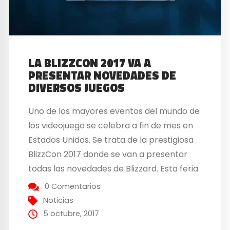
LA BLIZZCON 2017 VA A
PRESENTAR NOVEDADES DE
DIVERSOS JUEGOS
Uno de los mayores eventos del mundo de
los videojuego se celebra a fin de mes en
Estados Unidos. Se trata de la prestigiosa
BlizzCon 2017 donde se van a presentar
todas las novedades de Blizzard. Esta feria
permite además, unir a todos los fans y
0 Comentarios
profesionales del sector, en una
Noticias
celebración donde se van...
5 octubre, 2017