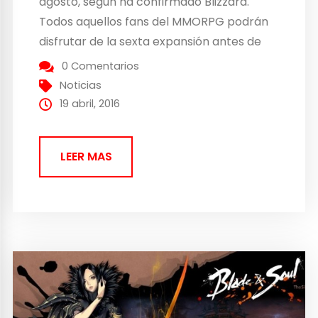
agosto, según ha confirmado Blizzard.
Todos aquellos fans del MMORPG podrán
disfrutar de la sexta expansión antes de
que se acabe el verano, pudiendo realizar
0 Comentarios
ya pre-compras con las que disfrutarán
Noticias
de varias ventajas como el acceso a
19 abril, 2016
nuevos personajes...
LEER MAS