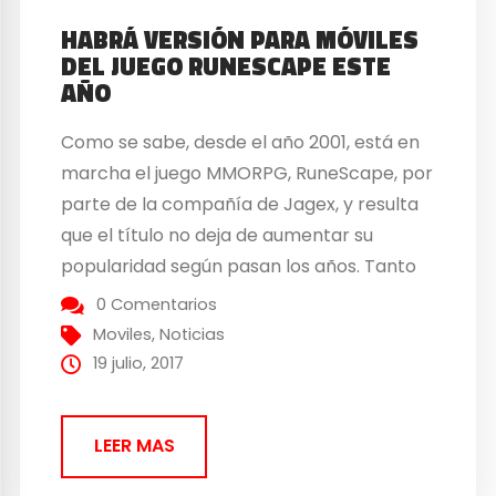
HABRÁ VERSIÓN PARA MÓVILES
DEL JUEGO RUNESCAPE ESTE
AÑO
Como se sabe, desde el año 2001, está en
marcha el juego MMORPG, RuneScape, por
parte de la compañía de Jagex, y resulta
que el título no deja de aumentar su
popularidad según pasan los años. Tanto
es así que se va a sacar una versión para
0 Comentarios
móviles del juego según lo que han
Moviles
,
Noticias
anunciado...
19 julio, 2017
LEER MAS