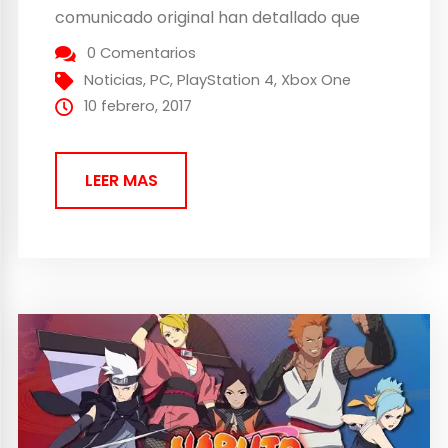
comunicado original han detallado que
van a ofrecer el mismo contenido que su
0 Comentarios
versión actual para ordenador, pero no se
Noticias
,
PC
,
PlayStation 4
,
Xbox One
ha decidido aún si compartirán...
10 febrero, 2017
LEER MAS