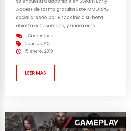
se encuentra disponible en Steam Early
Access de forma gratuita Este MMORPG
social creado por Bitbox inició su beta
abierta esta semana, y ahora está
disponible de forma gratuita para los
1 Comentario
jugadores de Steam mientras dure la beta
Noticias
,
PC
abierta. El MMO es algo así como un...
15 enero, 2018
LEER MAS