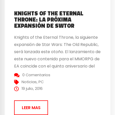
KNIGHTS OF THE ETERNAL
THRONE: LA PRÓXIMA
EXPANSIÓN DE SWTOR
Knights of the Eternal Throne, la siguiente
expansión de Star Wars: The Old Republic,
será lanzada este otoño. El lanzamiento de
este nuevo contenido para el MMORPG de
EA coincide con el quinto aniversario del
mismo. Por lo que se esperan eventos y
0 Comentarios
actividades especiales. No se conocen aún
Noticias
,
PC
muchos detalles sobre la expansión pero
19 julio, 2016
ya se...
LEER MAS