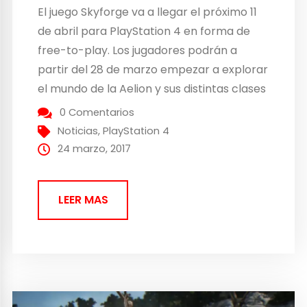
El juego Skyforge va a llegar el próximo 11
de abril para PlayStation 4 en forma de
free-to-play. Los jugadores podrán a
partir del 28 de marzo empezar a explorar
el mundo de la Aelion y sus distintas clases
de personajes en forma de acceso
0 Comentarios
anticipado. Este MMORPG lleva a los
Noticias
,
PlayStation 4
jugadores a defender la...
24 marzo, 2017
LEER MAS