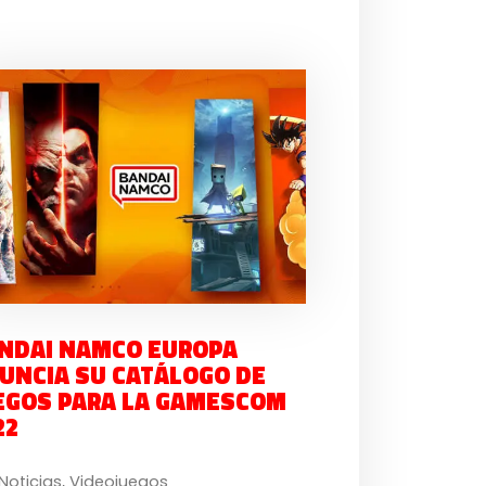
NDAI NAMCO EUROPA
UNCIA SU CATÁLOGO DE
EGOS PARA LA GAMESCOM
22
Noticias
,
Videojuegos