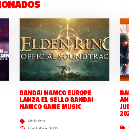
IONADOS
BANDAI NAMCO EUROPE
BA
LANZA EL SELLO BANDAI
AN
NAMCO GAME MUSIC
JU
20
Noticias
1 octubre, 2022