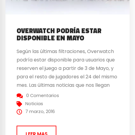
OVERWATCH PODRÍA ESTAR
DISPONIBLE EN MAYO
Según las últimas filtraciones, Overwatch
podría estar disponible para usuarios que
reserven el juego a partir de 3 de Mayo, y
para el resto de jugadores el 24 del mismo
mes. Las últimas noticias que nos llegan
sobre el FPS de Blizzard apuntan a que
0 Comentarios
podremos disfrutar del título en apenas
Noticias
dos meses. En este caso...
7 marzo, 2016
LEER MAS