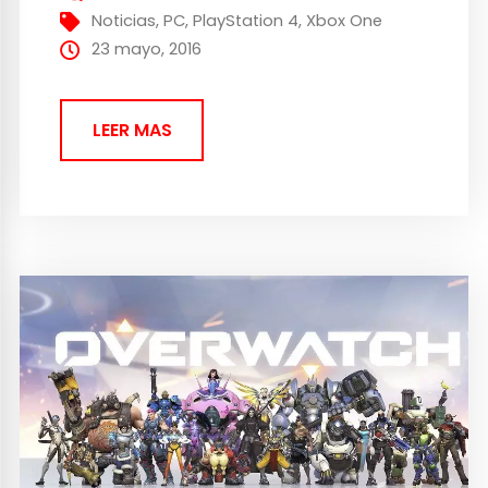
lanzamiento confirmada, pero todo
Noticias
,
PC
,
PlayStation 4
,
Xbox One
parece apuntar a que lo tendremos...
23 mayo, 2016
LEER MAS