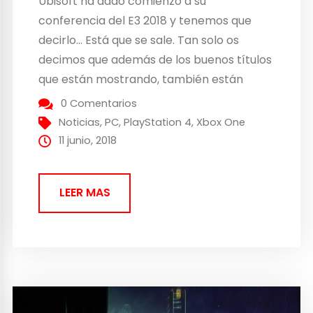
Ubisoft ha dado comienzo a su
conferencia del E3 2018 y tenemos que
decirlo… Está que se sale. Tan solo os
decimos que además de los buenos títulos
que están mostrando, también están
montando una auténtica fiesta en Los
0 Comentarios
Ángeles. Os dejamos por aquí el directo de
Noticias
,
PC
,
PlayStation 4
,
Xbox One
la conferencia de Ubisoft para que lo
11 junio, 2018
sigáis...
LEER MAS