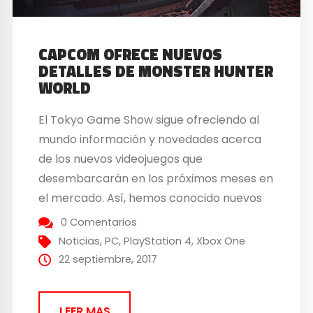
CAPCOM OFRECE NUEVOS
DETALLES DE MONSTER HUNTER
WORLD
El Tokyo Game Show sigue ofreciendo al
mundo información y novedades acerca
de los nuevos videojuegos que
desembarcarán en los próximos meses en
el mercado. Así, hemos conocido nuevos
detalles acerca del tan esperado Monster
0 Comentarios
Hunter World. Monster Hunter World
Noticias
,
PC
,
PlayStation 4
,
Xbox One
llegará a Xbox One y a PlayStation 4 el
22 septiembre, 2017
próximo 26 de enero de 2018....
LEER MAS