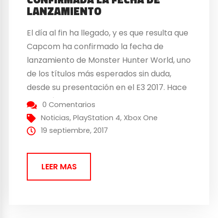
LANZAMIENTO
El día al fin ha llegado, y es que resulta que
Capcom ha confirmado la fecha de
lanzamiento de Monster Hunter World, uno
de los títulos más esperados sin duda,
desde su presentación en el E3 2017. Hace
unos días, os enseñamos nuestras
0 Comentarios
Primeras Impresiones del juego, así que os
Noticias
,
PlayStation 4
,
Xbox One
recomendamos que le echéis un...
19 septiembre, 2017
LEER MAS