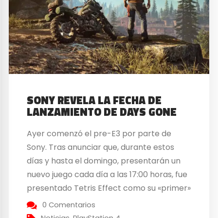
SONY REVELA LA FECHA DE
LANZAMIENTO DE DAYS GONE
Ayer comenzó el pre-E3 por parte de
Sony. Tras anunciar que, durante estos
días y hasta el domingo, presentarán un
nuevo juego cada día a las 17:00 horas, fue
presentado Tetris Effect como su «primer»
juego. Es posible que eligieran ayer día 6
0 Comentarios
de junio precisamente por ser la fecha de