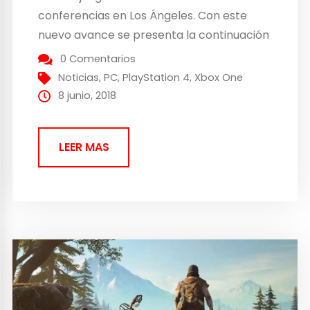
conferencias en Los Ángeles. Con este
nuevo avance se presenta la continuación
de la historia de uno de los asesinos más
0 Comentarios
famosos del videojuego junto a nuevos
Noticias
,
PC
,
PlayStation 4
,
Xbox One
modos de juego que prometen...
8 junio, 2018
LEER MAS