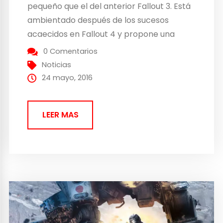
pequeño que el del anterior Fallout 3. Está
ambientado después de los sucesos
acaecidos en Fallout 4 y propone una
visita a Seattle creado por los aficionados
0 Comentarios
y cargado de ambición. «La superficie del
Noticias
mapa es sólo un poco...
24 mayo, 2016
LEER MAS