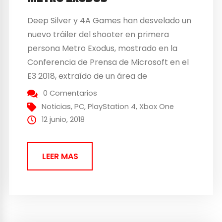
Deep Silver y 4A Games han desvelado un
nuevo tráiler del shooter en primera
persona Metro Exodus, mostrado en la
Conferencia de Prensa de Microsoft en el
E3 2018, extraído de un área de
supervivencia sandbox completa, guiado
0 Comentarios
por el sigilo y la supervivencia. El nuevo
Noticias
,
PC
,
PlayStation 4
,
Xbox One
tráiler del juego detalla las aventuras de
12 junio, 2018
Artyom y nuestra...
LEER MAS