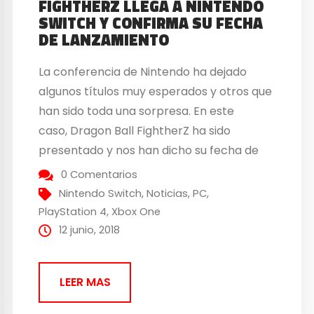
FIGHTHERZ LLEGA A NINTENDO
SWITCH Y CONFIRMA SU FECHA
DE LANZAMIENTO
La conferencia de Nintendo ha dejado
algunos títulos muy esperados y otros que
han sido toda una sorpresa. En este
caso, Dragon Ball FightherZ ha sido
presentado y nos han dicho su fecha de
lanzamiento. Dragon Ball Fighther Z llega a
0 Comentarios
Nintendo Switch En PureGaming ya hemos
Nintendo Switch
,
Noticias
,
PC
,
tenido oportunidad de probarlo
PlayStation 4
,
Xbox One
anteriormente y realizar un análisis....
12 junio, 2018
LEER MAS