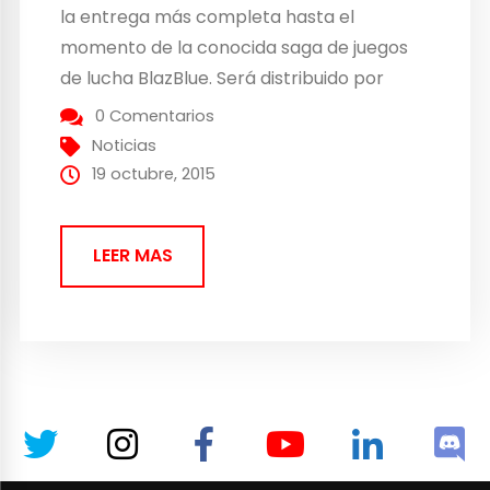
la entrega más completa hasta el
momento de la conocida saga de juegos
de lucha BlazBlue. Será distribuido por
BadLand Games y estará disponible en
0 Comentarios
formato físico para Xbox One, PlayStation
Noticias
4, PlayStation 3 y PlayStation Vita. Los
19 octubre, 2015
amantes de los juegos de lucha...
LEER MAS