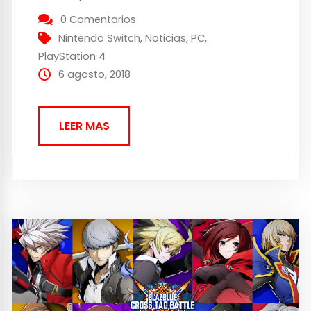
llamativas ha sido sin duda la del primer
0 Comentarios
gameplay de Kill la Kill the Game: IF,...
Nintendo Switch
,
Noticias
,
PC
,
PlayStation 4
6 agosto, 2018
LEER MAS