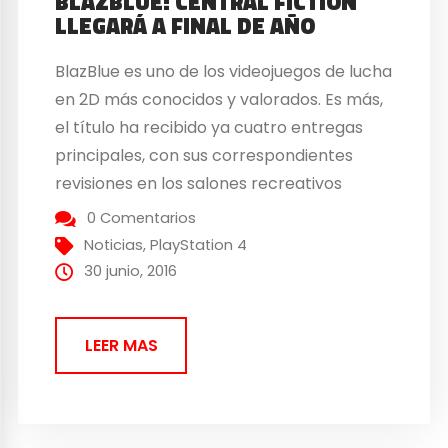
BLAZBLUE: CENTRAL FICTION
LLEGARÁ A FINAL DE AÑO
BlazBlue es uno de los videojuegos de lucha
en 2D más conocidos y valorados. Es más,
el título ha recibido ya cuatro entregas
principales, con sus correspondientes
revisiones en los salones recreativos
japoneses. Esta última entrega revisada
0 Comentarios
fue lanzada en Japón el pasado
Noticias
,
PlayStation 4
noviembre y espera llegar a consolas este
30 junio, 2016
Octubre en Japón y en...
LEER MAS