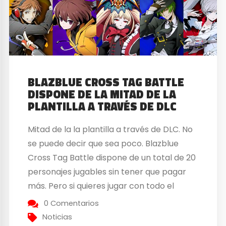
BLAZBLUE CROSS TAG BATTLE
DISPONE DE LA MITAD DE LA
PLANTILLA A TRAVÉS DE DLC
Mitad de la la plantilla a través de DLC. No
se puede decir que sea poco. Blazblue
Cross Tag Battle dispone de un total de 20
personajes jugables sin tener que pagar
más. Pero si quieres jugar con todo el
potencial de 40 personajes tendrás que
0 Comentarios
pasar por caja. Por lo que podemos saber
Noticias