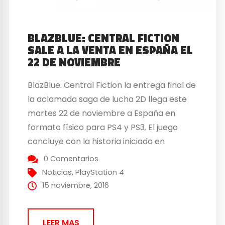
BLAZBLUE: CENTRAL FICTION
SALE A LA VENTA EN ESPAÑA EL
22 DE NOVIEMBRE
BlazBlue: Central Fiction la entrega final de
la aclamada saga de lucha 2D llega este
martes 22 de noviembre a España en
formato físico para PS4 y PS3. El juego
concluye con la historia iniciada en
Calamity Trigger, situándose en los tres
0 Comentarios
acontecimientos que se mostraron en
Noticias
,
PlayStation 4
BlazBlue: Chrono Phantasma. Ofrecerá
15 noviembre, 2016
más de 40 horas de...
LEER MAS