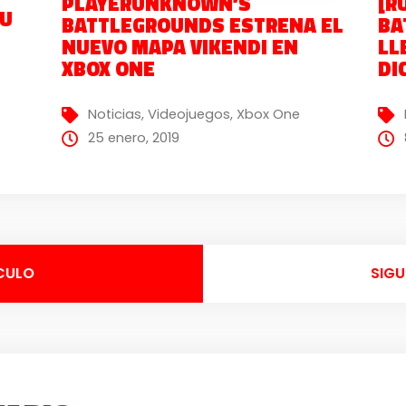
PLAYERUNKNOWN’S
[R
SU
BATTLEGROUNDS ESTRENA EL
BA
NUEVO MAPA VIKENDI EN
LL
XBOX ONE
DI
Noticias
,
Videojuegos
,
Xbox One
25 enero, 2019
CULO
SIGU