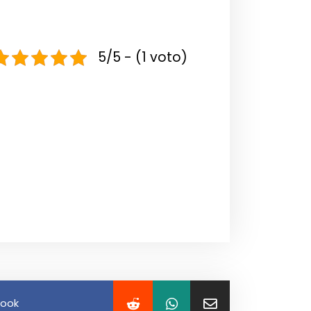
5/5 - (1 voto)
book