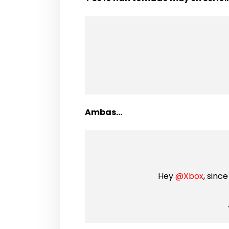
Ambas…
Hey
@Xbox
, sinc