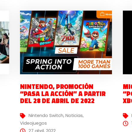
NINTENDO, PROMOCIÓN
MI
“PASA LA ACCIÓN” A PARTIR
“P
DEL 28 DE ABRIL DE 2022
XB
Nintendo Switch
,
Noticias
,
Videojuegos
27 abril, 2022