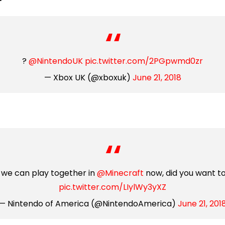
?
@NintendoUK
pic.twitter.com/2PGpwmd0zr
— Xbox UK (@xboxuk)
June 21, 2018
e we can play together in
@Minecraft
now, did you want t
pic.twitter.com/LIylWy3yXZ
— Nintendo of America (@NintendoAmerica)
June 21, 201