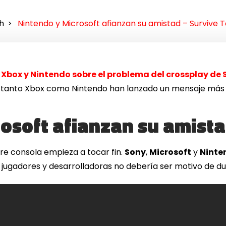
h
Nintendo y Microsoft afianzan su amistad – Survive 
Xbox y Nintendo sobre el problema del crossplay de
ra tanto Xbox como Nintendo han lanzado un mensaje más
rosoft afianzan su amist
tre consola empieza a tocar fin.
Sony
,
Microsoft
y
Ninte
 jugadores y desarrolladoras no debería ser motivo de du