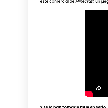
este comercial de
Minecraft
, un ju
Y se lo han tomado muy en serio