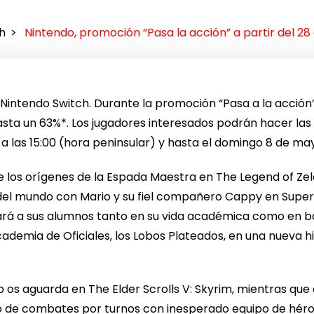
h
Nintendo, promoción “Pasa la acción” a partir del 28 
Nintendo Switch. Durante la promoción “Pasa a la acción
asta un 63%*. Los jugadores interesados podrán hacer la
l a las 15:00 (hora peninsular) y hasta el domingo 8 de ma
de los orígenes de la Espada Maestra en The Legend of Ze
r del mundo con Mario y su fiel compañero Cappy en Super
ará a sus alumnos tanto en su vida académica como en bat
ademia de Oficiales, los Lobos Plateados, en una nueva 
o os aguarda en The Elder Scrolls V: Skyrim, mientras qu
go de combates por turnos con inesperado equipo de hér