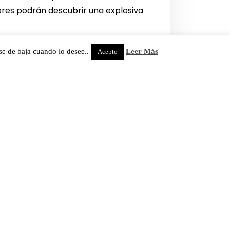
ores podrán descubrir una explosiva
ete a Nintendo eShop o a la página
se de baja cuando lo desee..
Leer Más
Acepto
 – 50%