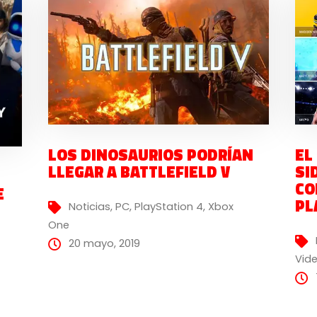
LOS DINOSAURIOS PODRÍAN
EL
LLEGAR A BATTLEFIELD V
SI
CO
E
PL
Noticias
,
PC
,
PlayStation 4
,
Xbox
One
20 mayo, 2019
Vid