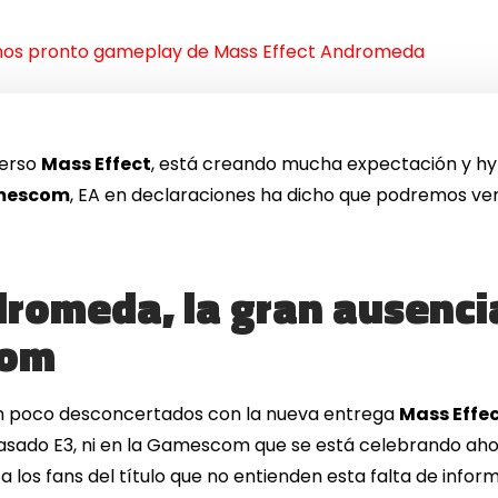
os pronto gameplay de Mass Effect Andromeda
verso
Mass Effect
, está creando mucha expectación y hyp
mescom
, EA en declaraciones ha dicho que podremos ve
dromeda, la gran ausenci
com
un poco desconcertados con la nueva entrega
Mass Effe
pasado E3, ni en la Gamescom que se está celebrando aho
 los fans del título que no entienden esta falta de infor