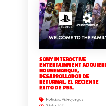
SONY INTERACTIVE
ENTERTAINMENT ADQUIER
HOUSEMARQUE,
DESARROLLADOR DE
RETURNAL, EL RECIENTE
ÉXITO DE PS5.
Noticias
,
Videojuegos
3 julio, 2021