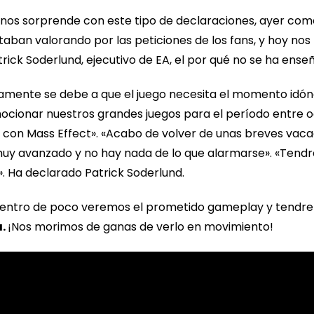
ue nos sorprende con este tipo de declaraciones, ayer co
a estaban valorando por las peticiones de los fans, y hoy 
ick Soderlund, ejecutivo de EA, el por qué no se ha e
tamente se debe a que el juego necesita el momento idó
ionar nuestros grandes juegos para el período entre o
on Mass Effect». «Acabo de volver de unas breves vacac
 muy avanzado y no hay nada de lo que alarmarse». «Tend
. Ha declarado Patrick Soderlund.
entro de poco veremos el prometido gameplay y tendrem
a.
¡Nos morimos de ganas de verlo en movimiento!