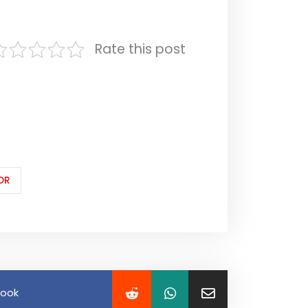
Rate this post
OR
book