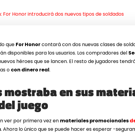
ón: For Honor introducirá dos nuevos tipos de soldados
ido que
For Honor
contará con dos nuevas clases de sold
án disponibles para los usuarios. Los compradores del
Se
nuevos héroes que se lancen. El resto de jugadores tend
das o
con dinero real
.
s mostraba en sus materi
del juego
on ver por primera vez en
materiales promocionales
de
s
. Ahora lo único que se puede hacer es esperar -segura