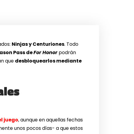
ados:
Ninjas y Centuriones
. Todo
ason Pass de
For Honor
podrán
rán que
desbloquearlos mediante
ales
l juego
, aunque en aquellas fechas
mente unos pocos días- a que estos