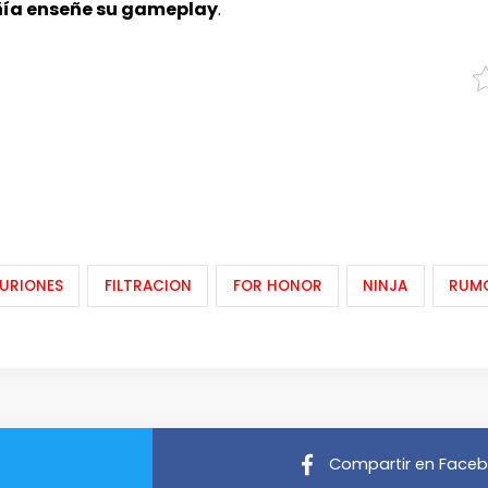
ía enseñe su gameplay
.
URIONES
FILTRACION
FOR HONOR
NINJA
RUM
Compartir en Face