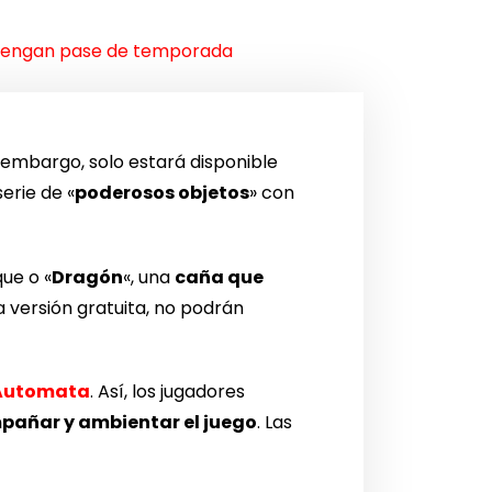
e tengan pase de temporada
n embargo, solo estará disponible
erie de «
poderosos objetos
» con
ue o «
Dragón
«, una
caña que
a versión gratuita, no podrán
 Automata
. Así, los jugadores
añar y ambientar el juego
. Las