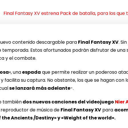
Final Fantasy XV estrena Pack de batalla, para los qu
nuevo contenido descargable para
Final Fantasy XV
. Si
e temporada. Estos afortunados podrán disfrutar de una s
sca y el combate.
tosa
«, una
espada
que permite realizar un poderoso ataq
y facilita su captura. No obstante, los que se hagan con l
 cual
se lanzará más adelante
-.
do también
dos nuevas canciones del videojuego
Nier
el reproductor de música de
Final Fantasy XV
para
acomp
 the Ancients /Destiny» y «Weight of the world».