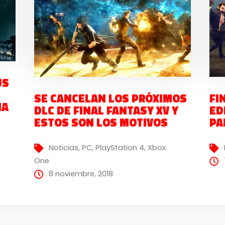
US
SE CANCELAN LOS PRÓXIMOS
FI
IA
DLC DE FINAL FANTASY XV Y
ED
ESTOS SON LOS MOTIVOS
PA
Noticias
,
PC
,
PlayStation 4
,
Xbox
One
8 noviembre, 2018