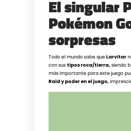
El singular 
Pokémon Go
sorpresas
Todo el mundo sabe que
Larvitar
n
con sus
tipos roca/tierra,
siendo ba
más importante para este juego pu
Raid y poder en el juego,
imprescin