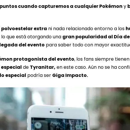
puntos cuando capturemos a cualquier Pokémon
y
e
polvoestelar extra
ni nada relacionado entorno a los
h
 lo que está otorgando una
gran popularidad al Día d
llegada del evento
para saber todo con mayor exactitu
émon protagonista del evento
, los fans siempre tiene
especial
de
Tyranitar,
en este caso. Aún no se ha con
o especial
podría ser
Giga Impacto.