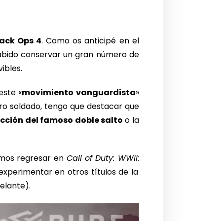
lack Ops 4
. Como os anticipé en el
bido conservar un gran número de
ibles.
este «
movimiento vanguardista
»
ro soldado, tengo que destacar que
 acción del famoso doble salto
o la
imos regresar en
Call of Duty: WWII
:
xperimentar en otros títulos de la
elante).