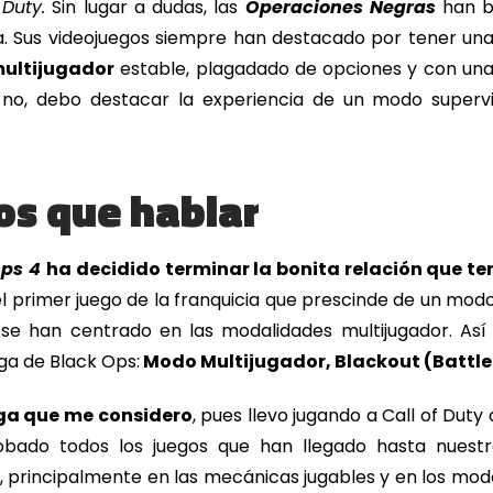
 Duty.
Sin lugar a dudas, las
Operaciones Negras
han br
ia. Sus videojuegos siempre han destacado por tener un
ultijugador
estable, plagadado de opciones y con una
no, debo destacar la experiencia de un modo supervi
s que hablar
Ops 4
ha decidido terminar la bonita relación que te
l primer juego de la franquicia que prescinde de un mod
lo se han centrado en las modalidades multijugador. A
ga de Black Ops:
Modo Multijugador, Blackout (Battle
aga que me considero
, pues llevo jugando a Call of Dut
obado todos los juegos que han llegado hasta nuestr
, principalmente en las mecánicas jugables y en los mod