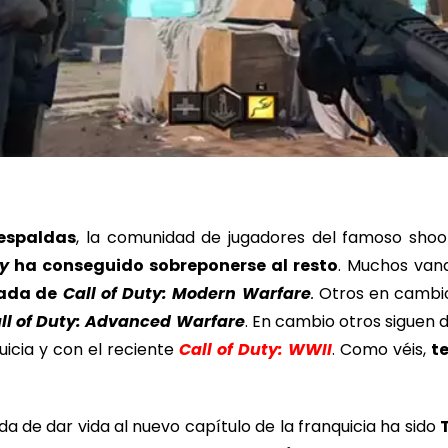
 espaldas
, la comunidad de jugadores del famoso sho
ty
ha conseguido sobreponerse al resto
. Muchos vana
gada de
Call of Duty: Modern Warfare
.
Otros en cambio 
ll of Duty: Advanced Warfare
. En cambio otros siguen 
uicia y con el reciente
Call of Duty: WWII
. Como véis,
t
a de dar vida al nuevo capítulo de la franquicia ha sido