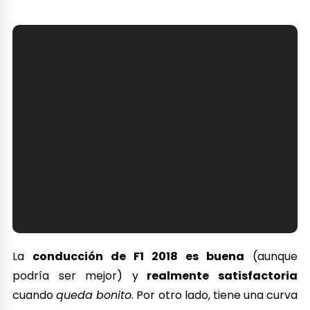
cuando
queda bonito
. Por otro lado, tiene una curva
de aprendizaje que todos los jugadores deben
superar para ganar. Mejorar y hacerla más realista
supondrá quitar ayudas y correr más riesgos. Las
ayudas posibilitan que este título sea accesible a
todos los públicos. Por otro lado,
dominar el
manejo de la interfaz mientras corremos nos
llevará unas cuentas horas
, pero al final
terminará siendo muy satisfactorio… ¡Y nos
sentiremos profesionales y todo! Todo esto hace de
F1 2018 una
experiencia muy inmersiva
.
Y el resto es historia…
El resto del modo
Carrera Profesional
es como
todo en F1 2018:
Constancia
. Curva a curva, carrera