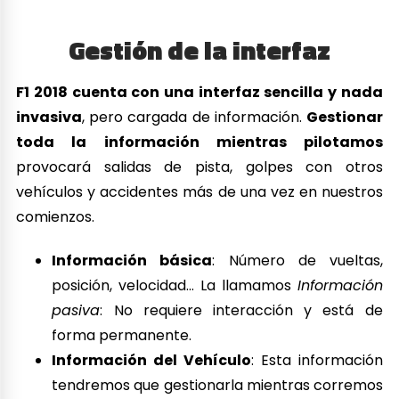
tendremos que gestionarla mientras corremos
con la cruceta del mando.
Estado de cada
pieza del coche, cantidad de carburante y
vueltas restantes con dicha cantidad,
reparaciones necesarias, estado del
motor, temperatura del vehículo, presión y
estado de los neumáticos…
Tendremos que
navegar por estos menús mientras corremos
a 300 km/h. No sabemos si la DGT aprobaría
esto… En la vida real, los pilotos reciben casi
toda esta información por rádio.
Radio
: En F1 2018
podremos comunicarnos
con nuestro equipo por radio
. Podremos
informar cuándo necesitamos ir al box, si le
pasa algo al coche, pedir información, cambiar
estrategias de equipo… Todo esto también