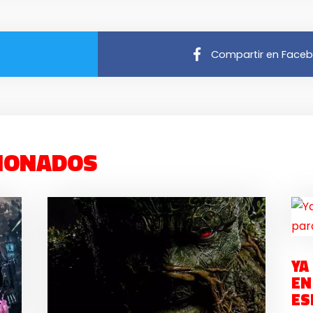
Compartir en Face
IONADOS
YA
EN
ES