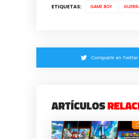
ETIQUETAS:
GAME BOY
GUERR
Compartir en Twitter
ARTÍCULOS
RELAC