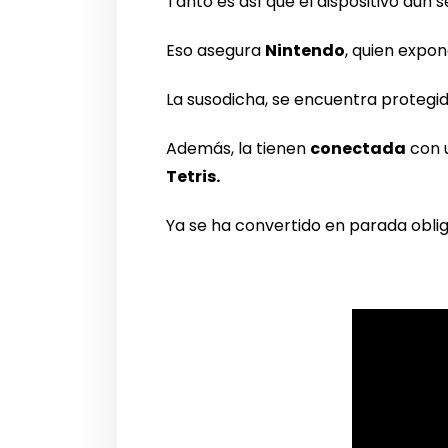
Tanto es así que el dispositivo aun
Eso asegura
Nintendo
, quien expo
La susodicha, se encuentra protegid
Además, la tienen
conectada
con u
Tetris.
Ya se ha convertido en parada obliga