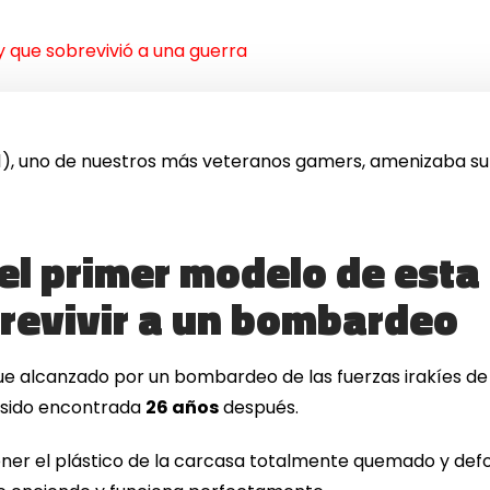
 que sobrevivió a una guerra
91), uno de nuestros más veteranos gamers, amenizaba s
l primer modelo de esta 
revivir a un bombardeo
fue alcanzado por un bombardeo de las fuerzas irakíes d
 sido encontrada
26 años
después.
ener el plástico de la carcasa totalmente quemado y defo