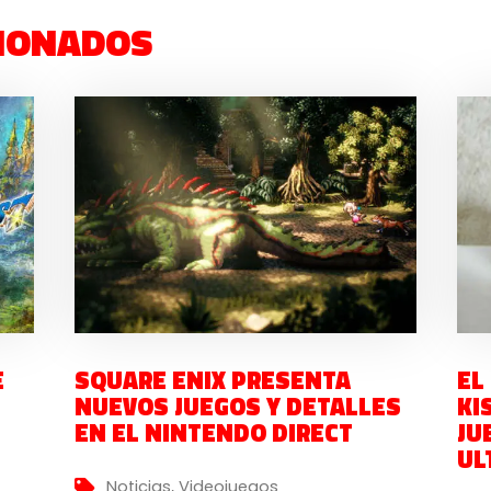
IONADOS
E
SQUARE ENIX PRESENTA
EL
NUEVOS JUEGOS Y DETALLES
KI
EN EL NINTENDO DIRECT
JU
UL
Noticias
,
Videojuegos