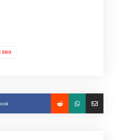
 ENIX
book