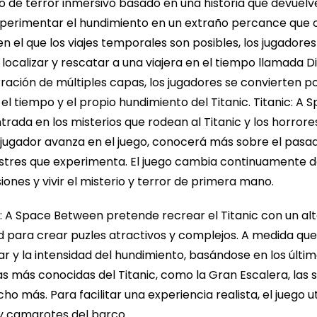
lo de terror inmersivo basado en una historia que devuelv
xperimentar el hundimiento en un extraño percance que oc
n el que los viajes temporales son posibles, los jugador
ocalizar y rescatar a una viajera en el tiempo llamada Di
ración de múltiples capas, los jugadores se convierten p
n el tiempo y el propio hundimiento del Titanic. Titanic: 
ntrada en los misterios que rodean al Titanic y los horro
l jugador avanza en el juego, conocerá más sobre el pasad
stres que experimenta. El juego cambia continuamente de
ones y vivir el misterio y terror de primera mano.
c: A Space Between pretende recrear el Titanic con un alto 
ad para crear puzles atractivos y complejos. A medida que
 y la intensidad del hundimiento, basándose en los último
s más conocidas del Titanic, como la Gran Escalera, las sa
o más. Para facilitar una experiencia realista, el juego 
 y camarotes del barco.