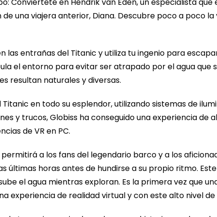
mpo: Conviértete en Hendrik van Eden, un especialista que 
n de una viajera anterior, Diana. Descubre poco a poco la 
 las entrañas del Titanic y utiliza tu ingenio para escapa
a el entorno para evitar ser atrapado por el agua que su
es resultan naturales y diversas.
l Titanic en todo su esplendor, utilizando sistemas de ilum
es y trucos, Globiss ha conseguido una experiencia de a
encias de VR en PC.
rmitirá a los fans del legendario barco y a los aficionad
 las últimas horas antes de hundirse a su propio ritmo. Es
sube el agua mientras exploran. Es la primera vez que u
a experiencia de realidad virtual y con este alto nivel de 