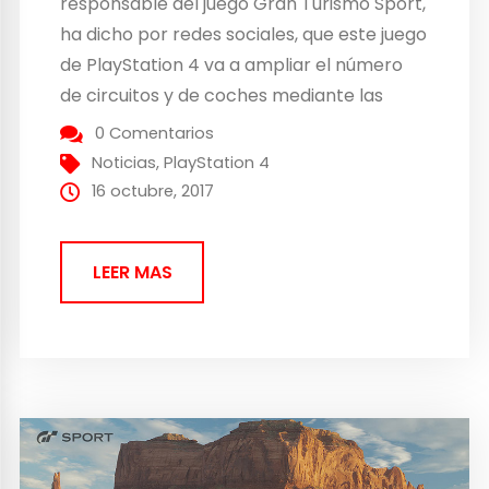
responsable del juego Gran Turismo Sport,
ha dicho por redes sociales, que este juego
de PlayStation 4 va a ampliar el número
de circuitos y de coches mediante las
descargas adicionales. Aunque esto vaya a
0 Comentarios
ser así no se ha concretado si estos DLC
Noticias
,
PlayStation 4
van a llegar de forma gratuita o...
16 octubre, 2017
LEER MAS