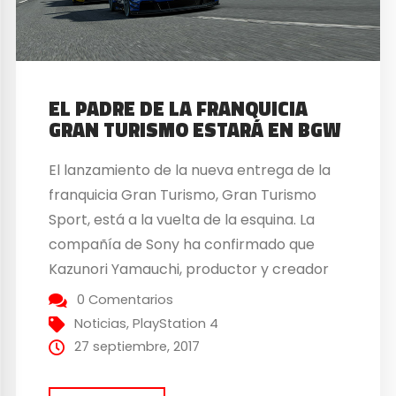
EL PADRE DE LA FRANQUICIA
GRAN TURISMO ESTARÁ EN BGW
El lanzamiento de la nueva entrega de la
franquicia Gran Turismo, Gran Turismo
Sport, está a la vuelta de la esquina. La
compañía de Sony ha confirmado que
Kazunori Yamauchi, productor y creador
de la saga, va a estar presente en la
0 Comentarios
Barcelona Games World a través de una
Noticias
,
PlayStation 4
nota de prensa. Hay que recordar...
27 septiembre, 2017