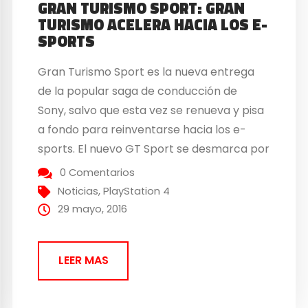
GRAN TURISMO SPORT: GRAN
TURISMO ACELERA HACIA LOS E-
SPORTS
Gran Turismo Sport es la nueva entrega
de la popular saga de conducción de
Sony, salvo que esta vez se renueva y pisa
a fondo para reinventarse hacia los e-
sports. El nuevo GT Sport se desmarca por
completo de las anteriores entregas a las
0 Comentarios
que llevamos jugando desde 1998 en
Noticias
,
PlayStation 4
PlayStation 1. Esta sería la 7ª entrega que
29 mayo, 2016
podremos...
LEER MAS