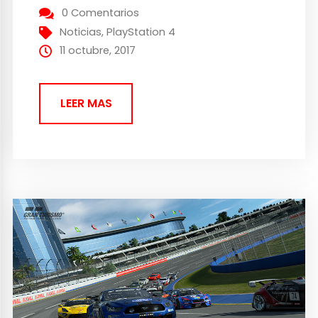
televisión que ha llegado bajo el título de
0 Comentarios
Go Get It. Este anuncio es un breve vídeo...
Noticias
,
PlayStation 4
11 octubre, 2017
LEER MAS