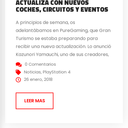
ACTUALIZA CON NUEVOS
COCHES, CIRCUITOS Y EVENTOS
A principios de semana, os
adelantábamos en PureGaming, que Gran
Turismo se estaba preparando para
recibir una nueva actualización. Lo anunció
Kazunori Yamauchi, uno de sus creadores,
que publicaba un tweet con las siluetas de
0 Comentarios
los coches. Los fans comenzaron a
Noticias
,
PlayStation 4
especular de qué coches se trataba.
26 enero, 2018
Update is coming next week. 来週、アップ
デートが来ます。#GTSport #GTSports
LEER MAS
pic.twitter.com/yECPLYNp3m...