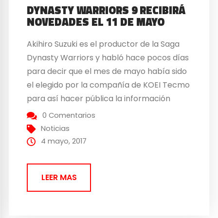
DYNASTY WARRIORS 9 RECIBIRÁ
NOVEDADES EL 11 DE MAYO
Akihiro Suzuki es el productor de la Saga
Dynasty Warriors y habló hace pocos días
para decir que el mes de mayo había sido
el elegido por la compañía de KOEI Tecmo
para así hacer pública la información
sobre Dynasty Warriors 9. El día
0 Comentarios
concretado finalmente es el 11 de mayo
Noticias
para que los jugadores...
4 mayo, 2017
LEER MAS