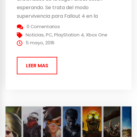
esperando. Se trata del modo
supervivencia para Fallout 4 en la
actualización 1.5 para PlayStation 4 y Xbox
0 Comentarios
One. Aunque antes los privilegiados eran
Noticias
,
PC
,
PlayStation 4
,
Xbox One
solo los usuarios en PC desde la fase beta
5 mayo, 2016
del juego,...
LEER MAS