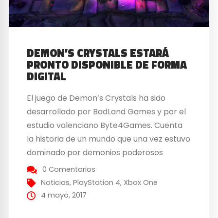
DEMON’S CRYSTALS ESTARÁ
PRONTO DISPONIBLE DE FORMA
DIGITAL
El juego de Demon’s Crystals ha sido
desarrollado por BadLand Games y por el
estudio valenciano Byte4Games. Cuenta
la historia de un mundo que una vez estuvo
dominado por demonios poderosos
astrales conocidos como Uricanes, los
0 Comentarios
cuales solían gozar de una vida de lujo en
Noticias
,
PlayStation 4
,
Xbox One
la parte superior de la pirámide
4 mayo, 2017
alimenticia. Sin embargo, todo...