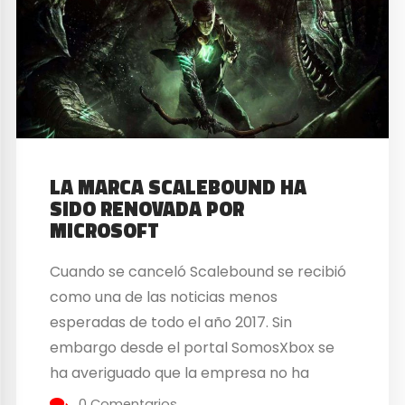
LA MARCA SCALEBOUND HA
SIDO RENOVADA POR
MICROSOFT
Cuando se canceló Scalebound se recibió
como una de las noticias menos
esperadas de todo el año 2017. Sin
embargo desde el portal SomosXbox se
ha averiguado que la empresa no ha
abandonado la licencia todavía por lo que
0 Comentarios