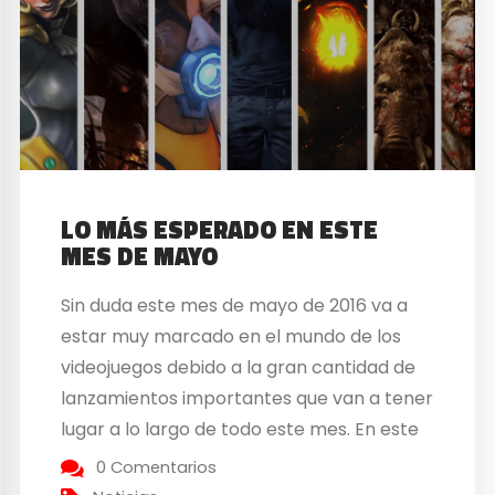
LO MÁS ESPERADO EN ESTE
MES DE MAYO
Sin duda este mes de mayo de 2016 va a
estar muy marcado en el mundo de los
videojuegos debido a la gran cantidad de
lanzamientos importantes que van a tener
lugar a lo largo de todo este mes. En este
artículo vamos a hablar de ellos puesto
0 Comentarios
que muchos están deseando que vean ya...