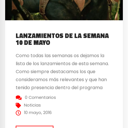
LANZAMIENTOS DE LA SEMANA
10 DE MAYO
Como todas las semanas os dejamos la
lista de los lanzamientos de esta semana.
Como siempre destacamos los que
consideramos más relevantes y que han
tenido presencia dentro del programa
PureHype de todos los martes. El primero
0 Comentarios
de ellos es el esperadísimo juego exclusivo
Noticias
de PlayStation 4, Uncharted 4: El
10 mayo, 2016
Desenlace del Ladrón que ha...