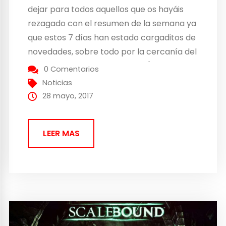
dejar para todos aquellos que os hayáis
rezagado con el resumen de la semana ya
que estos 7 días han estado cargaditos de
novedades, sobre todo por la cercanía del
E3 2017 que se celebra en Los Ángeles. Por
0 Comentarios
un lado hemos tenido declaraciones
Noticias
directas desde las compañías...
28 mayo, 2017
LEER MAS