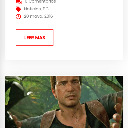
0 Comentarios
Reino Unido ya que no...
Noticias
,
PC
20 mayo, 2016
LEER MAS