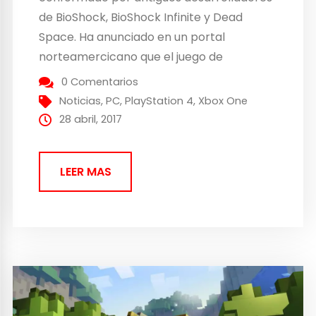
de BioShock, BioShock Infinite y Dead
Space. Ha anunciado en un portal
norteamercicano que el juego de
Perception va a llegar a PlayStation 4,
0 Comentarios
Xbox One y PC el día 30 de mayo como
Noticias
,
PC
,
PlayStation 4
,
Xbox One
fecha de lanzamiento. Este juego se ha
28 abril, 2017
financiado a través de Kickstarter...
LEER MAS