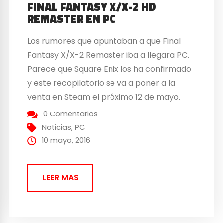
FINAL FANTASY X/X-2 HD
REMASTER EN PC
Los rumores que apuntaban a que Final
Fantasy X/X-2 Remaster iba a llegara PC.
Parece que Square Enix los ha confirmado
y este recopilatorio se va a poner a la
venta en Steam el próximo 12 de mayo.
Esta entrega llega a PC con las mejoras
0 Comentarios
que se pudieron disfrutar en la edición que
Noticias
,
PC
sacaron el...
10 mayo, 2016
LEER MAS