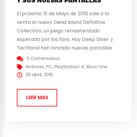
El próximo 31 de Mayo de 2016 sale a la
venta el nuevo Dead Island Definitive
Collection, un juego remasterizado
esperado por los fans. Hoy Deep Silver y
Techland han lanzado nuevas pantallas
ilustrativas del juego. En ellas se muestra
0 Comentarios
una mezcla del estilo gore del juego con
Noticias
,
PC
,
PlayStation 4
,
Xbox One
los fantásticos entornos de Banoi
26 abril, 2016
mostrando una...
LEER MAS