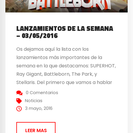
LANZAMIENTOS DE LA SEMANA
– 03/05/2016
Os dejamos aquí la lista con los
lanzamientos más importantes de la
semana en la que destacamos: SUPERHOT,
Ray Gigant, Battleborn, The Park, y
Stellaris. Del primero que vamos a hablar
es Superhot que es un juego de acción en
0 Comentarios
primera persona y de estética minimalista.
Noticias
En él los jugadores tendrán que disparar y
3 mayo, 2016
esquivar balas por...
LEER MAS