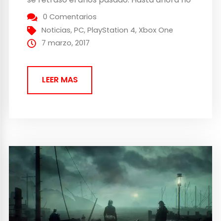
se sabia nada del juego, pero han
0 Comentarios
mostrado un nuevo tráiler gameplay para
Noticias
,
PC
,
PlayStation 4
,
Xbox One
poder ver la experiencia que nos trae
7 marzo, 2017
este...
LEER MAS