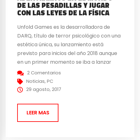
DE LAS PESADILLAS Y JUGAR
CON LAS LEYES DE LA FÍSICA
Unfold Games es la desarrolladora de
DARQ, título de terror psicológico con una
estética única, su lanzamiento está
previsto para inicios del año 2018 aunque
en un primer momento se iba a lanzar
este año. En DARQ entraremos al mundo
2 Comentarios
de los sueños, o más bien en las pesadillas
Noticias
,
PC
del protagonista; el joven Lloyd. Todos...
29 agosto, 2017
LEER MAS