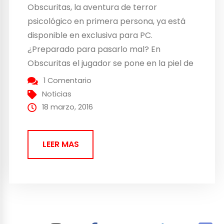
Obscuritas, la aventura de terror
psicológico en primera persona, ya está
disponible en exclusiva para PC.
¿Preparado para pasarlo mal? En
Obscuritas el jugador se pone en la piel de
Sarah, la protagonista del juego, para
1 Comentario
explorar en primera persona, la vieja
Noticias
Mansión heredada de su tío abuelo,
18 marzo, 2016
donde buscaremos sacar a la luz los
oscuros secretos que rodean...
LEER MAS