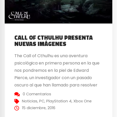
CALL OF CTHULHU PRESENTA
NUEVAS IMÁGENES
The Call of Cthulhu es una aventura
psicológica en primera persona en la que
nos pondremos en la piel de Edward
Pierce, un investigador con un pasado
oscuro al que han llamado para resolver
un caso de asesinato en Darkwater Island,
0 Comentarios
una isla en Boston. El videojuego está
Noticias
,
PC
,
PlayStation 4
,
Xbox One
basado en la obra The Call of...
15 diciembre, 2016