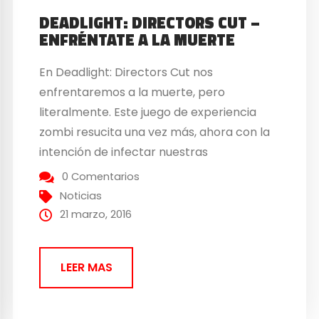
DEADLIGHT: DIRECTORS CUT –
ENFRÉNTATE A LA MUERTE
En Deadlight: Directors Cut nos
enfrentaremos a la muerte, pero
literalmente. Este juego de experiencia
zombi resucita una vez más, ahora con la
intención de infectar nuestras
consolas PlayStation4, Xbox One y nuestro
0 Comentarios
querido PC. ¿Cuando lo esperamos? El
Noticias
próximo 21 de Junio intentaremos
21 marzo, 2016
sobrevivir en este mundo apocalíptico. Así
que ve preparando tu kit de supervivencia
LEER MAS
Zombi… ¡Lo vas a necesitar!...