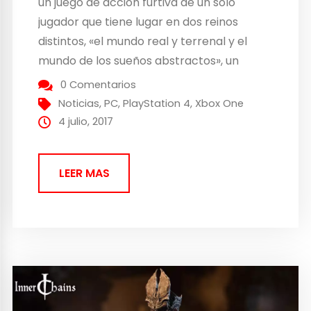
un juego de acción furtiva de un solo
jugador que tiene lugar en dos reinos
distintos, «el mundo real y terrenal y el
mundo de los sueños abstractos», un
concepto que recuerda a la archiconocida
0 Comentarios
película «Origen«. Cuenta la extraña
Noticias
,
PC
,
PlayStation 4
,
Xbox One
historia de un hombre llamado Ian, un ex-
4 julio, 2017
soldado...
LEER MAS