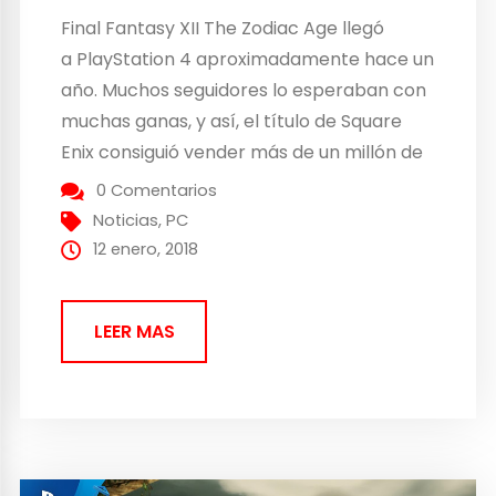
Final Fantasy XII The Zodiac Age llegó
a PlayStation 4 aproximadamente hace un
año. Muchos seguidores lo esperaban con
muchas ganas, y así, el título de Square
Enix consiguió vender más de un millón de
unidades. La llegada del título en PC es un
0 Comentarios
hecho que estaban esperando muchos
Noticias
,
PC
usuarios y al fin, la compañía detrás de...
12 enero, 2018
LEER MAS