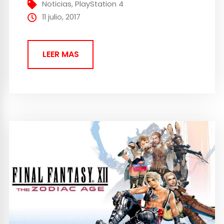
para PlayStation 2 en su...
Noticias
,
PlayStation 4
11 julio, 2017
LEER MAS