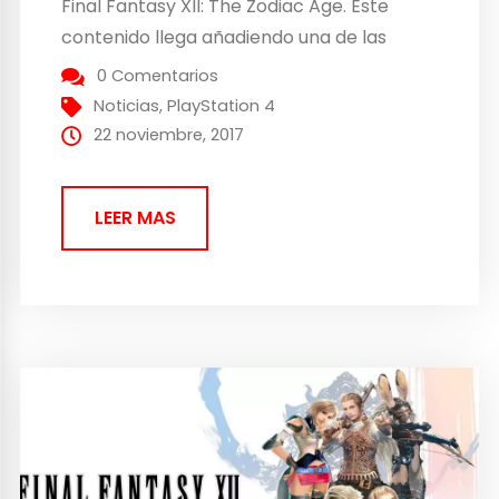
Final Fantasy XII: The Zodiac Age. Este
contenido llega añadiendo una de las
características que estaban presentes en
0 Comentarios
el juego original que había sido eliminada
Noticias
,
PlayStation 4
en la remasterización. Esto es que al jugar
22 noviembre, 2017
y...
LEER MAS