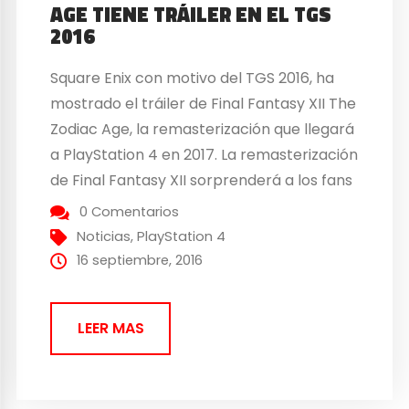
AGE TIENE TRÁILER EN EL TGS
2016
Square Enix con motivo del TGS 2016, ha
mostrado el tráiler de Final Fantasy XII The
Zodiac Age, la remasterización que llegará
a PlayStation 4 en 2017. La remasterización
de Final Fantasy XII sorprenderá a los fans
Esta edición remasterizada de Final
0 Comentarios
Fantasy XII no es únicamente una revisión
Noticias
,
PlayStation 4
gráfica del juego original, ya que aunque
16 septiembre, 2016
por supuesto...
LEER MAS