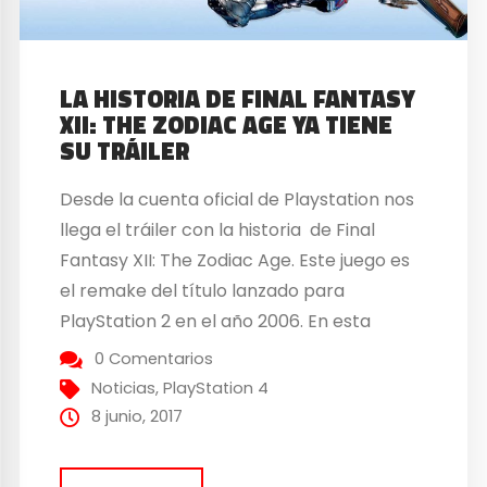
LA HISTORIA DE FINAL FANTASY
XII: THE ZODIAC AGE YA TIENE
SU TRÁILER
Desde la cuenta oficial de Playstation nos
llega el tráiler con la historia de Final
Fantasy XII: The Zodiac Age. Este juego es
el remake del título lanzado para
PlayStation 2 en el año 2006. En esta
remasterización se han centrado en
0 Comentarios
varias cosas, así lo han puesto en la
Noticias
,
PlayStation 4
descripción: “Entra en una Era...
8 junio, 2017