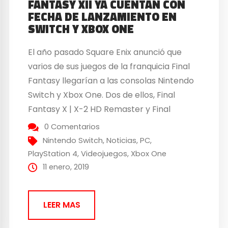
FANTASY XII YA CUENTAN CON
FECHA DE LANZAMIENTO EN
SWITCH Y XBOX ONE
El año pasado Square Enix anunció que
varios de sus juegos de la franquicia Final
Fantasy llegarían a las consolas Nintendo
Switch y Xbox One. Dos de ellos, Final
Fantasy X | X-2 HD Remaster y Final
Fantasy XII: The Zodiac Age, serán los
0 Comentarios
siguientes en aterrizar en nuestras
Nintendo Switch
,
Noticias
,
PC
,
consolas, y lo harán dentro de...
PlayStation 4
,
Videojuegos
,
Xbox One
11 enero, 2019
LEER MAS