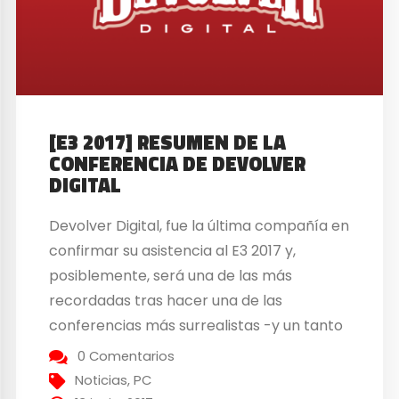
[E3 2017] RESUMEN DE LA
CONFERENCIA DE DEVOLVER
DIGITAL
Devolver Digital, fue la última compañía en
confirmar su asistencia al E3 2017 y,
posiblemente, será una de las más
recordadas tras hacer una de las
conferencias más surrealistas -y un tanto
macabra- de la historia. La charla duró
0 Comentarios
apenas 15 minutos, tiempo suficiente que
Noticias
,
PC