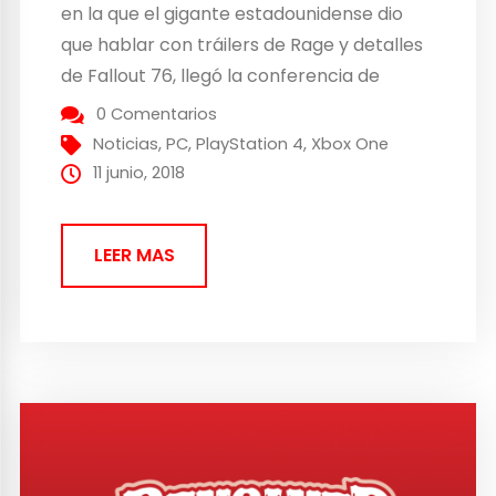
en la que el gigante estadounidense dio
que hablar con tráilers de Rage y detalles
de Fallout 76, llegó la conferencia de
Devolver Digital. Tuvimos algunos
0 Comentarios
problemas técnicos durante el comienzo
Noticias
,
PC
,
PlayStation 4
,
Xbox One
de la retransmisión, por lo que
11 junio, 2018
conectamos algo tarde, pero...
LEER MAS