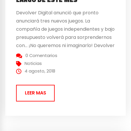
Devolver Digital anunció que pronto
anunciará tres nuevos juegos. La
compañía de juegos independientes y bajo
presupuesto volverá para sorprendernos
con… ¡No queremos ni imaginarlo! Devolver
Digital publicará tres juegos este mes
0 Comentarios
Gracias a la red social de Twitter hemos
Noticias
sabido que estos tres futuros juegos serán
4 agosto, 2018
presentados durante este mes. El tweet
en cuestión...
LEER MAS