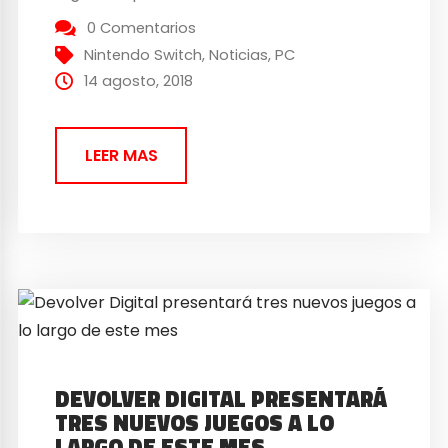
nueva perla en forma de videojuego
0 Comentarios
español. Tráiler de GRIS: Serenidad y paz
Nintendo Switch
,
Noticias
,
PC
Devolver Digital, editora que está detrás
14 agosto, 2018
de cientos de videojuegos...
LEER MAS
DEVOLVER DIGITAL PRESENTARÁ
TRES NUEVOS JUEGOS A LO
LARGO DE ESTE MES