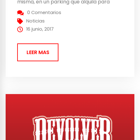
misma, en un parking que alquila para
hacer la reunión de forma más distendida
0 Comentarios
y abierta al público. En esta ocasión,
Noticias
Devolver decidió...
16 junio, 2017
LEER MAS